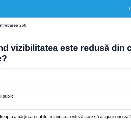
Întrebarea 268
 vizibilitatea este redusă din c
e?
i public
reapta a părții carosabile, rulând cu o viteză care să asigure oprirea î