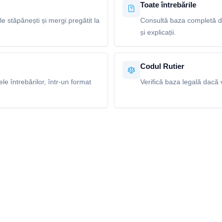
Toate întrebările
le stăpânești și mergi pregătit la
Consultă baza completă de
și explicații.
Codul Rutier
e întrebărilor, într-un format
Verifică baza legală dacă v