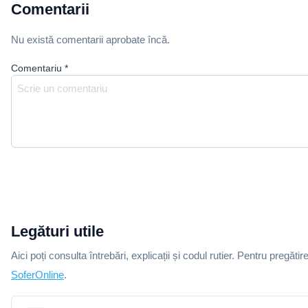
Comentarii
Nu există comentarii aprobate încă.
Comentariu
*
Legături utile
Aici poți consulta întrebări, explicații și codul rutier. Pentru pregătir
SoferOnline
.