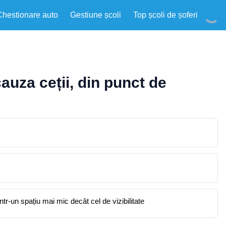
Chestionare auto
Gestiune școli
Top școli de șoferi
auza ceții, din punct de
ntr-un spațiu mai mic decât cel de vizibilitate