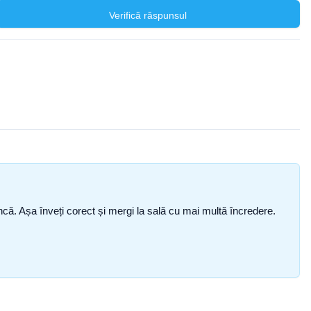
Verifică răspunsul
i încă. Așa înveți corect și mergi la sală cu mai multă încredere.