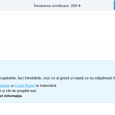
Întrebarea următoare:
269
capitolele, faci întrebările, vezi ce ai greșit și repeți ce nu stăpâneșt
islație
și
Codul Rutier
la îndemână.
 și cât de pregătit ești.
ect informația
.