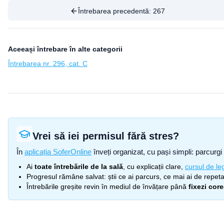
Întrebarea precedentă:
267
Aceeași întrebare în alte categorii
Întrebarea nr. 296, cat. C
Vrei să iei permisul fără stres?
În
aplicația SoferOnline
înveți organizat, cu pași simpli: parcurgi 
Ai
toate întrebările de la sală
, cu explicații clare,
cursul de leg
Progresul rămâne salvat: știi ce ai parcurs, ce mai ai de repetat
Întrebările greșite revin în mediul de învățare până
fixezi cor