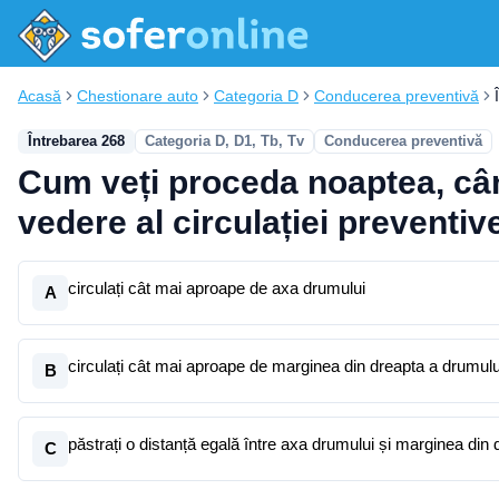
Acasă
Chestionare auto
Categoria D
Conducerea preventivă
Întrebarea 268
Categoria D, D1, Tb, Tv
Conducerea preventivă
Cum veți proceda noaptea, când
vedere al circulației preventiv
circulați cât mai aproape de axa drumului
A
circulați cât mai aproape de marginea din dreapta a drumulu
B
păstrați o distanță egală între axa drumului și marginea din d
C