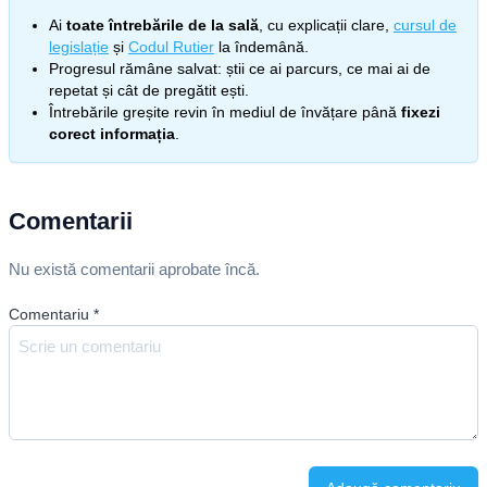
Ai
toate întrebările de la sală
, cu explicații clare,
cursul de
legislație
și
Codul Rutier
la îndemână.
Progresul rămâne salvat: știi ce ai parcurs, ce mai ai de
repetat și cât de pregătit ești.
Întrebările greșite revin în mediul de învățare până
fixezi
corect informația
.
Comentarii
Nu există comentarii aprobate încă.
Comentariu
*