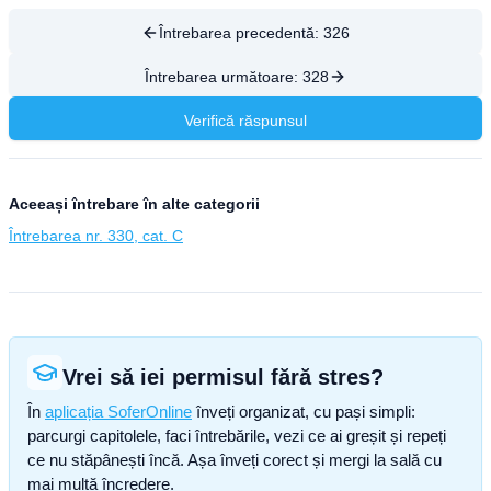
Întrebarea precedentă:
326
Întrebarea următoare:
328
Verifică răspunsul
Aceeași întrebare în alte categorii
Întrebarea nr. 330, cat. C
Vrei să iei permisul fără stres?
În
aplicația SoferOnline
înveți organizat, cu pași simpli:
parcurgi capitolele, faci întrebările, vezi ce ai greșit și repeți
ce nu stăpânești încă. Așa înveți corect și mergi la sală cu
mai multă încredere.