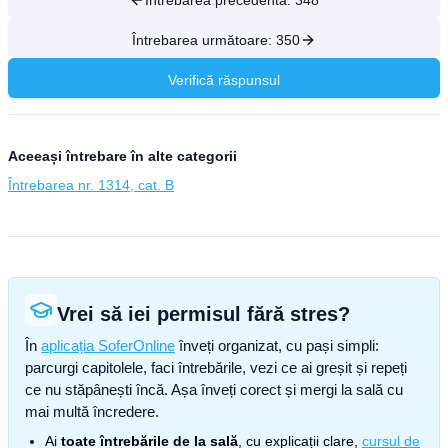
Întrebarea precedentă:
348
Întrebarea următoare:
350
Verifică răspunsul
Aceeași întrebare în alte categorii
Întrebarea nr. 1314, cat. B
Vrei să iei permisul fără stres?
În
aplicația SoferOnline
înveți organizat, cu pași simpli:
parcurgi capitolele, faci întrebările, vezi ce ai greșit și repeți
ce nu stăpânești încă. Așa înveți corect și mergi la sală cu
mai multă încredere.
Ai
toate întrebările de la sală
, cu explicații clare,
cursul de