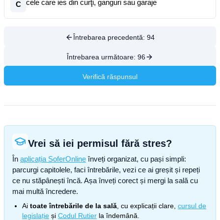
cele care ies din curţi, ganguri sau garaje
C
Întrebarea precedentă:
94
Întrebarea următoare:
96
Verifică răspunsul
Vrei să iei permisul fără stres?
În
aplicația SoferOnline
înveți organizat, cu pași simpli:
parcurgi capitolele, faci întrebările, vezi ce ai greșit și repeți
ce nu stăpânești încă. Așa înveți corect și mergi la sală cu
mai multă încredere.
Ai
toate întrebările de la sală
, cu explicații clare,
cursul de
legislație
și
Codul Rutier
la îndemână.