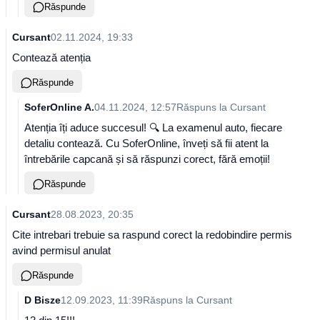
Răspunde
Cursant
02.11.2024, 19:33
Contează atenția
Răspunde
SoferOnline A.
04.11.2024, 12:57
Răspuns la
Cursant
Atenția îți aduce succesul! 🔍 La examenul auto, fiecare
detaliu contează. Cu SoferOnline, înveți să fii atent la
întrebările capcană și să răspunzi corect, fără emoții!
Răspunde
Cursant
28.08.2023, 20:35
Cite intrebari trebuie sa raspund corect la redobindire permis
avind permisul anulat
Răspunde
D Bisze
12.09.2023, 11:39
Răspuns la
Cursant