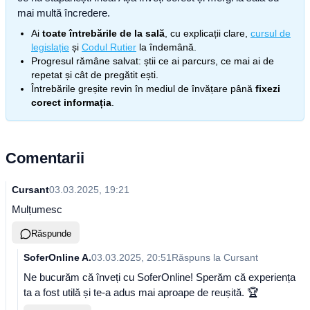
mai multă încredere.
Ai
toate întrebările de la sală
, cu explicații clare,
cursul de
legislație
și
Codul Rutier
la îndemână.
Progresul rămâne salvat: știi ce ai parcurs, ce mai ai de
repetat și cât de pregătit ești.
Întrebările greșite revin în mediul de învățare până
fixezi
corect informația
.
Comentarii
Cursant
03.03.2025, 19:21
Mulțumesc
Răspunde
SoferOnline A.
03.03.2025, 20:51
Răspuns la
Cursant
Ne bucurăm că înveți cu SoferOnline! Sperăm că experiența
ta a fost utilă și te-a adus mai aproape de reușită. 🏆