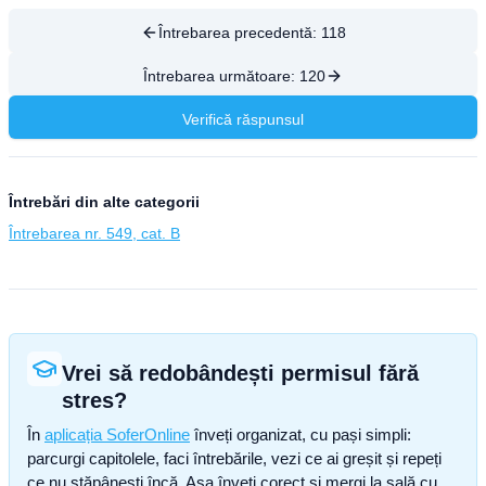
Întrebarea precedentă:
118
Întrebarea următoare:
120
Verifică răspunsul
Întrebări din alte categorii
Întrebarea nr. 549, cat. B
Vrei să redobândești permisul fără
stres?
În
aplicația SoferOnline
înveți organizat, cu pași simpli:
parcurgi capitolele, faci întrebările, vezi ce ai greșit și repeți
ce nu stăpânești încă. Așa înveți corect și mergi la sală cu