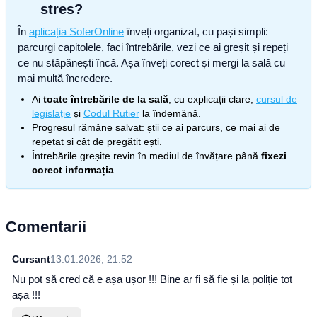
stres?
În
aplicația SoferOnline
înveți organizat, cu pași simpli:
parcurgi capitolele, faci întrebările, vezi ce ai greșit și repeți
ce nu stăpânești încă. Așa înveți corect și mergi la sală cu
mai multă încredere.
Ai
toate întrebările de la sală
, cu explicații clare,
cursul de
legislație
și
Codul Rutier
la îndemână.
Progresul rămâne salvat: știi ce ai parcurs, ce mai ai de
repetat și cât de pregătit ești.
Întrebările greșite revin în mediul de învățare până
fixezi
corect informația
.
Comentarii
Cursant
13.01.2026, 21:52
Nu pot să cred că e așa ușor !!! Bine ar fi să fie și la poliție tot
așa !!!