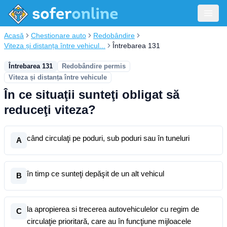
Acasă
Chestionare auto
Redobândire
Viteza și distanța între vehicul...
Întrebarea 131
Întrebarea 131
Redobândire permis
Viteza și distanța între vehicule
În ce situaţii sunteţi obligat să
reduceţi viteza?
când circulaţi pe poduri, sub poduri sau în tuneluri
A
în timp ce sunteţi depăşit de un alt vehicul
B
la apropierea si trecerea autovehiculelor cu regim de
C
circulaţie prioritară, care au în funcţiune mijloacele