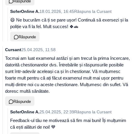
Răspunde
SoferOnline A.
18.01.2026, 16:45
Răspuns la
Cursant
😄 Ne bucurăm că ți se pare ușor! Continuă să exersezi și la
poliție va fi la fel. Mult succes! 🍀🚗
Răspunde
Cursant
25.04.2025, 11:58
Tocmai am luat examenul astăzi și am trecut la prima încercare,
datorită chestionarelor dvs. Întrebările și răspunsurile posibile
sunt într-adevăr aceleași ca și în chestionar. Vă mulțumesc
foarte mult pentru că ați făcut examenul mult mai ușor pentru
mulți dintre noi cu aceste chestionare. Mulțumesc din suflet. Vă
doresc multă sănătate.
Răspunde
SoferOnline A.
25.04.2025, 22:39
Răspuns la
Cursant
Feedback-ul tău ne motivează să fim mai buni! Îți mulțumim
că ești alături de noi! 💙