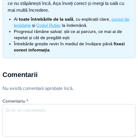
ce nu stăpânești încă. Așa înveți corect și mergi la sală cu
mai multă încredere.
Ai
toate întrebările de la sală
, cu explicații clare,
cursul de
legislație
și
Codul Rutier
la îndemână.
Progresul rămâne salvat: știi ce ai parcurs, ce mai ai de
repetat și cât de pregătit ești.
Întrebările greșite revin în mediul de învățare până
fixezi
corect informația
.
Comentarii
Nu există comentarii aprobate încă.
Comentariu
*