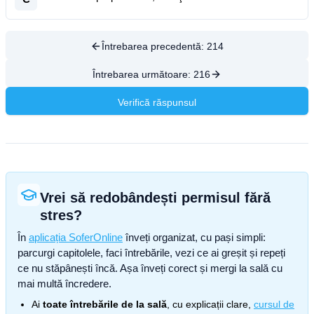
Întrebarea precedentă:
214
Întrebarea următoare:
216
Verifică răspunsul
Vrei să redobândești permisul fără
stres?
În
aplicația SoferOnline
înveți organizat, cu pași simpli:
parcurgi capitolele, faci întrebările, vezi ce ai greșit și repeți
ce nu stăpânești încă. Așa înveți corect și mergi la sală cu
mai multă încredere.
Ai
toate întrebările de la sală
, cu explicații clare,
cursul de