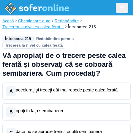
Acasă
Chestionare auto
Redobândire
Trecerea la nivel cu calea ferat...
Întrebarea 215
Întrebarea 215
Redobândire permis
Trecerea la nivel cu calea ferată
Vă apropiaţi de o trecere peste calea
ferată şi observaţi că se coboară
semibariera. Cum procedaţi?
acceleraţi şi treceţi cât mai repede peste calea ferată
A
opriţi în faţa semibarierei
B
dacă nu se apropie trenul, ocoliţi semibariera
C