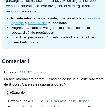
parcurgi capitolele, faci întrebările, vezi ce ai greșit și repeți
ce nu stăpânești încă. Așa înveți corect și mergi la sală cu
mai multă încredere.
Ai
toate întrebările de la sală
, cu explicații clare,
cursul de
legislație
și
Codul Rutier
la îndemână.
Progresul rămâne salvat: știi ce ai parcurs, ce mai ai de
repetat și cât de pregătit ești.
Întrebările greșite revin în mediul de învățare până
fixezi
corect informația
.
Comentarii
Cursant
12.11.2024, 08:27
La alte intrebări era corect C când nr. de locuri nu este mai mare
de 8 locuri. Care este răspunsul corect?
Răspunde
SoferOnline A.
12.11.2024, 11:48
Răspuns la
Cursant