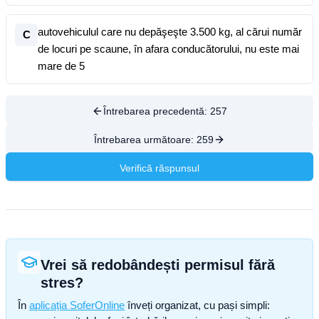
autovehiculul care nu depăşeşte 3.500 kg, al cărui număr
C
de locuri pe scaune, în afara conducătorului, nu este mai
mare de 5
Întrebarea precedentă:
257
Întrebarea următoare:
259
Verifică răspunsul
Vrei să redobândești permisul fără
stres?
În
aplicația SoferOnline
înveți organizat, cu pași simpli: