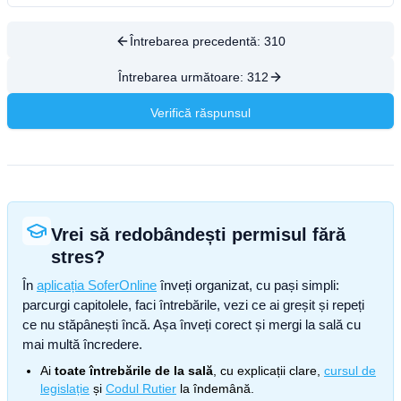
Întrebarea precedentă:
310
Întrebarea următoare:
312
Verifică răspunsul
Vrei să redobândești permisul fără
stres?
În
aplicația SoferOnline
înveți organizat, cu pași simpli:
parcurgi capitolele, faci întrebările, vezi ce ai greșit și repeți
ce nu stăpânești încă. Așa înveți corect și mergi la sală cu
mai multă încredere.
Ai
toate întrebările de la sală
, cu explicații clare,
cursul de
legislație
și
Codul Rutier
la îndemână.