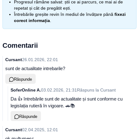
Progresul rămâne salvat: știi ce ai parcurs, ce mai ai de
repetat și cât de pregătit ești.
Întrebările greșite revin în mediul de învățare până
fixezi
corect informația
.
Comentarii
Cursant
26.01.2026, 22:01
sunt de actualitate intrebarile?
Răspunde
SoferOnline A.
03.02.2026, 21:31
Răspuns la
Cursant
Da 👍 întrebările sunt de actualitate și sunt conforme cu
legislația rutieră în vigoare. 🚗📚
Răspunde
Cursant
02.04.2025, 12:01
ok multumesc