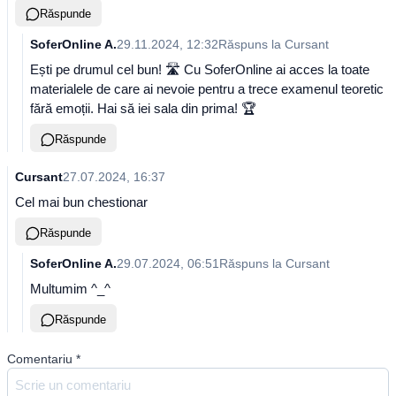
Răspunde
SoferOnline A.
29.11.2024, 12:32
Răspuns la
Cursant
Ești pe drumul cel bun! 🛣️ Cu SoferOnline ai acces la toate
materialele de care ai nevoie pentru a trece examenul teoretic
fără emoții. Hai să iei sala din prima! 🏆
Răspunde
Cursant
27.07.2024, 16:37
Cel mai bun chestionar
Răspunde
SoferOnline A.
29.07.2024, 06:51
Răspuns la
Cursant
Multumim ^_^
Răspunde
Comentariu
*