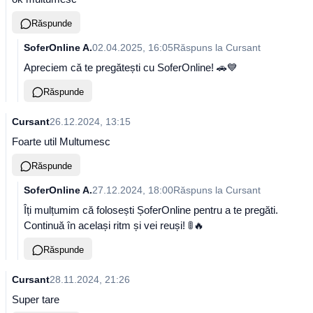
Răspunde
SoferOnline A.
02.04.2025, 16:05
Răspuns la
Cursant
Apreciem că te pregătești cu SoferOnline! 🚗💙
Răspunde
Cursant
26.12.2024, 13:15
Foarte util Multumesc
Răspunde
SoferOnline A.
27.12.2024, 18:00
Răspuns la
Cursant
Îți mulțumim că folosești ȘoferOnline pentru a te pregăti.
Continuă în același ritm și vei reuși! 🚦🔥
Răspunde
Cursant
28.11.2024, 21:26
Super tare