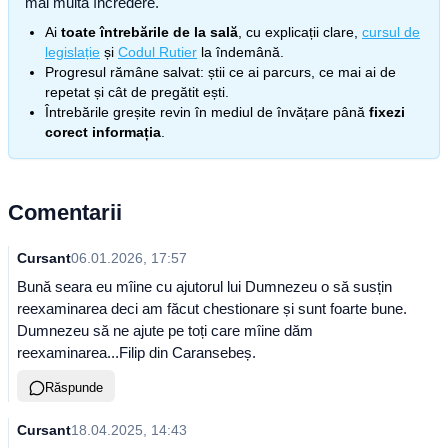
mai multă încredere.
Ai
toate întrebările de la sală
, cu explicații clare,
cursul de
legislație
și
Codul Rutier
la îndemână.
Progresul rămâne salvat: știi ce ai parcurs, ce mai ai de
repetat și cât de pregătit ești.
Întrebările greșite revin în mediul de învățare până
fixezi
corect informația
.
Comentarii
Cursant
06.01.2026, 17:57
Bună seara eu mîine cu ajutorul lui Dumnezeu o să susțin
reexaminarea deci am făcut chestionare și sunt foarte bune.
Dumnezeu să ne ajute pe toți care mîine dăm
reexaminarea...Filip din Caransebeș.
Răspunde
Cursant
18.04.2025, 14:43