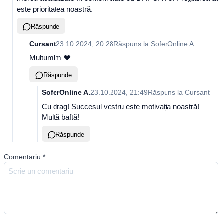
este prioritatea noastră.
Răspunde
Cursant
23.10.2024, 20:28
Răspuns la
SoferOnline A.
Multumim ❤️
Răspunde
SoferOnline A.
23.10.2024, 21:49
Răspuns la
Cursant
Cu drag! Succesul vostru este motivația noastră!
Multă baftă!
Răspunde
Comentariu
*