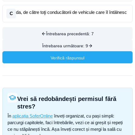
da, de către toţi conducătorii de vehicule care îl întâlnesc
C
Întrebarea precedentă:
7
Întrebarea următoare:
9
Verifică răspunsul
Vrei să redobândești permisul fără
stres?
În
aplicația SoferOnline
înveți organizat, cu pași simpli:
parcurgi capitolele, faci întrebările, vezi ce ai greșit și repeți
ce nu stăpânești încă. Așa înveți corect și mergi la sală cu