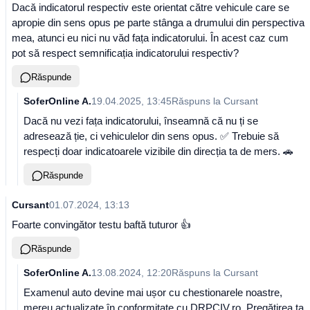
Dacă indicatorul respectiv este orientat către vehicule care se
apropie din sens opus pe parte stânga a drumului din perspectiva
mea, atunci eu nici nu văd fața indicatorului. În acest caz cum
pot să respect semnificația indicatorului respectiv?
Răspunde
SoferOnline A.
19.04.2025, 13:45
Răspuns la
Cursant
Dacă nu vezi fața indicatorului, înseamnă că nu ți se
adresează ție, ci vehiculelor din sens opus. ✅ Trebuie să
respecți doar indicatoarele vizibile din direcția ta de mers. 🚗
Răspunde
Cursant
01.07.2024, 13:13
Foarte convingător testu baftă tuturor 👍
Răspunde
SoferOnline A.
13.08.2024, 12:20
Răspuns la
Cursant
Examenul auto devine mai ușor cu chestionarele noastre,
mereu actualizate în conformitate cu DRPCIV.ro. Pregătirea ta