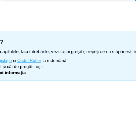
s?
capitolele, faci întrebările, vezi ce ai greșit și repeți ce nu stăpâneșt
islație
și
Codul Rutier
la îndemână.
 și cât de pregătit ești.
ect informația
.