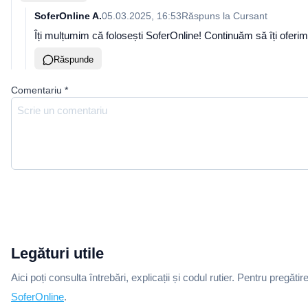
SoferOnline A.
05.03.2025, 16:53
Răspuns la
Cursant
Îți mulțumim că folosești SoferOnline! Continuăm să îți ofer
Răspunde
Comentariu
*
Legături utile
Aici poți consulta întrebări, explicații și codul rutier. Pentru pregătir
SoferOnline
.