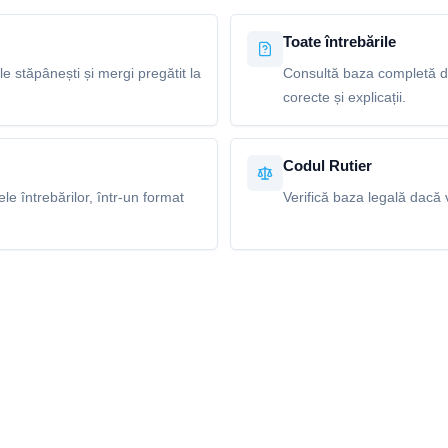
Toate întrebările
le stăpânești și mergi pregătit la
Consultă baza completă de
corecte și explicații.
Codul Rutier
e întrebărilor, într-un format
Verifică baza legală dacă v