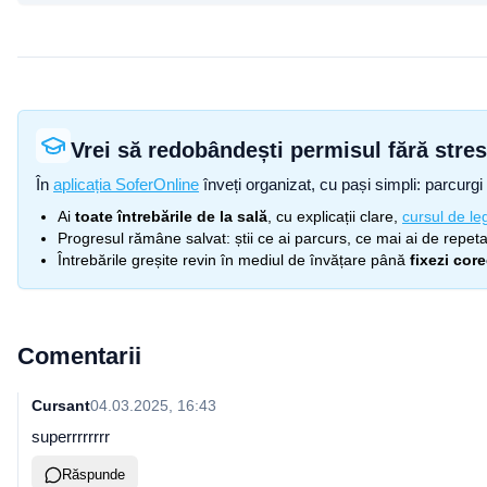
Vrei să redobândești permisul fără stre
În
aplicația SoferOnline
înveți organizat, cu pași simpli: parcurgi 
Ai
toate întrebările de la sală
, cu explicații clare,
cursul de leg
Progresul rămâne salvat: știi ce ai parcurs, ce mai ai de repetat
Întrebările greșite revin în mediul de învățare până
fixezi cor
Comentarii
Cursant
04.03.2025, 16:43
superrrrrrrr
Răspunde