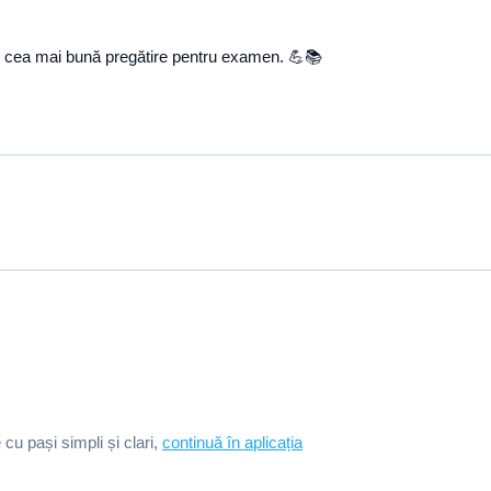
im cea mai bună pregătire pentru examen. 💪📚
e cu pași simpli și clari,
continuă în aplicația