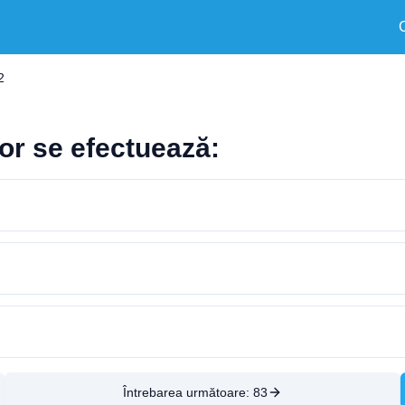
2
or se efectuează:
Întrebarea următoare:
83