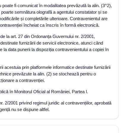
 poate fi comunicat în modalitatea prevăzută la alin. (3^2),
 poarte semnătura olografă a agentului constatator și se
dificările și completările ulterioare. Contravenientul are
ontravenției încheiat ca înscris în formă electronică.
 de la art. 27 din Ordonanța Guvernului nr. 2/2001,
destinate furnizării de servicii electronice, atunci când
a data punerii la dispoziția contravenientului a copiei în
 acestuia prin platformele informatice destinate furnizării
r tehnice prevăzute la alin. (2) se stochează pentru o
ționare a contravenției.
blică în Monitorul Oficial al României, Partea I.
 2/2001 privind regimul juridic al contravențiilor, aprobată
gență nu se dispune altfel.