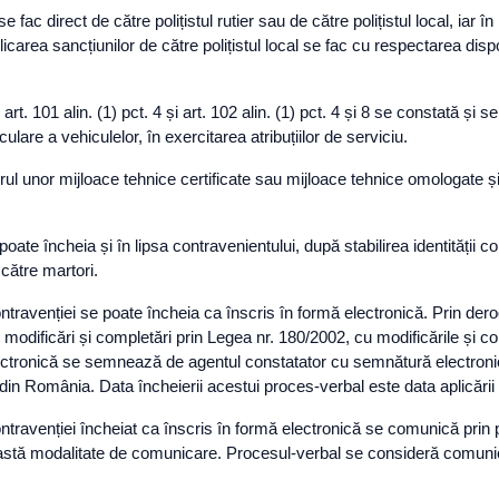
e fac direct de către polițistul rutier sau de către polițistul local, iar 
plicarea sancțiunilor de către polițistul local se fac cu respectarea dispoz
art. 101 alin. (1) pct. 4 și art. 102 alin. (1) pct. 4 și 8 se constată și s
re a vehiculelor, în exercitarea atribuțiilor de serviciu.
torul unor mijloace tehnice certificate sau mijloace tehnice omologate
e poate încheia și în lipsa contravenientului, după stabilirea identități
către martori.
travenției se poate încheia ca înscris în formă electronică. Prin dero
u modificări și completări prin Legea nr. 180/2002, cu modificările și c
electronică se semnează de agentul constatator cu semnătură electron
ă din România. Data încheierii acestui proces-verbal este data aplicării
travenției încheiat ca înscris în formă electronică se comunică prin pl
astă modalitate de comunicare. Procesul-verbal se consideră comunicat