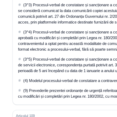
(3^3) Procesul-verbal de constatare și sancționare a cont
se consideră comunicat la data comunicării copiei acestuia
comunică potrivit art. 27 din Ordonanța Guvernului nr. 2/20
acces, prin platformele informatice destinate furnizării de 
(3^4) Procesul-verbal de constatare și sancționare a con
aprobată cu modificări și completări prin Legea nr. 180/2002,
contravenientul a optat pentru această modalitate de comuni
format electronic a procesului-verbal, fără să poarte semnă
(3^5) Procesul-verbal de constatare și sancționare a con
de servicii electronice, corespondența purtată potrivit art. 3
perioadă de 5 ani începând cu data de 1 ianuarie a anului u
(4) Modelul procesului-verbal de constatare a contravenție
(9) Prevederile prezentei ordonanțe de urgență referitoa
cu modificări și completări prin Legea nr. 180/2002, cu modi
Articolul 109