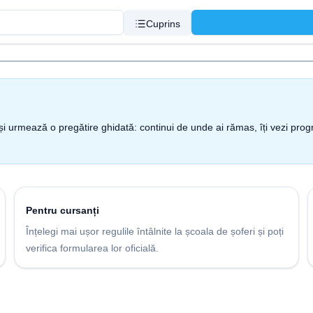
Cuprins
nt și urmează o pregătire ghidată: continui de unde ai rămas, îți vezi pro
Pentru cursanți
Înțelegi mai ușor regulile întâlnite la școala de șoferi și poți
verifica formularea lor oficială.