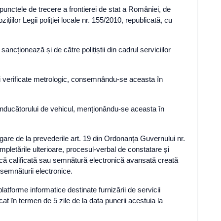
în punctele de trecere a frontierei de stat a României, de
ițiilor Legii poliției locale nr. 155/2010, republicată, cu
e sancționează și de către polițiștii din cadrul serviciilor
 și verificate metrologic, consemnându-se aceasta în
i conducătorului de vehicul, menționându-se aceasta în
gare de la prevederile art. 19 din Ordonanța Guvernului nr.
ompletările ulterioare, procesul-verbal de constatare și
ică calificată sau semnătură electronică avansată creată
 semnăturii electronice.
atforme informatice destinate furnizării de servicii
 în termen de 5 zile de la data punerii acestuia la