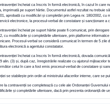
ravenției încheiat ca înscris în formă electronică, în cazul în care nu
, imprimată pe suport hârtie. Documentul astfel rezultat nu trebuie să
01, aprobată cu modificări și completări prin Legea nr. 180/2002, cu mo
servicii electronice, la procesul-verbal de constatare și sancționare a c
travenției încheiat pe suport hârtie poate fi comunicat, prin derogare
 cu modificările și completările ulterioare, prin platforme informatice 
care. Procesul-verbal se consideră comunicat în termen de 5 zile de l
tura electronică a agentului constatator.
travenției încheiat ca înscris în formă electronică, dovada comunicării
9 alin. (3) și, după caz, înregistrările realizate cu ajutorul mijloacelo
rmător celui în care a fost emis procesul-verbal de constatare și sanc
i se stabilește prin ordin al ministrului afacerilor interne, care se pu
re la contravenții se completează cu cele ale Ordonanței Guvernului nr.
ficările și completările ulterioare, dacă prin prezenta ordonanță de ur