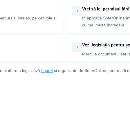
Vrei să iei permisul fără 
arcurs și înțeles, pe capitole și
În aplicația SoferOnline în
cu mai multă încredere.
Vezi legislația pentru șc
Mergi la documentul sau s
in platforma legislativă
Lege6
și organizate de SoferOnline pentru a fi m