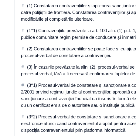
(1) Constatarea contravențiilor și aplicarea sancțiunilor s
către polițiștii de frontieră. Constatarea contravențiilor și a
modificările și completările ulterioare.
(1^1) Contravențiile prevăzute la art. 100 alin. (1) pct. 4, 
publice comunitare regim permise de conducere și înmatricula
(2) Constatarea contravențiilor se poate face și cu aju
procesul-verbal de constatare a contravenției.
(3) În cazurile prevăzute la alin. (2), procesul-verbal s
procesul-verbal, fără a fi necesară confirmarea faptelor de 
(3^1) Procesul-verbal de constatare și sancționare a con
2/2001 privind regimul juridic al contravențiilor, aprobată c
sancționare a contravenției încheiat ca înscris în formă 
cu un certificat emis de o autoritate sau o instituție public
(3^2) Procesul-verbal de constatare și sancționare a con
electronice atunci când contravenientul a optat pentru ace
dispoziția contravenientului prin platforma informatică.