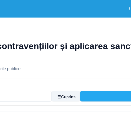
ontravențiilor și aplicarea sancț
ile publice
Cuprins