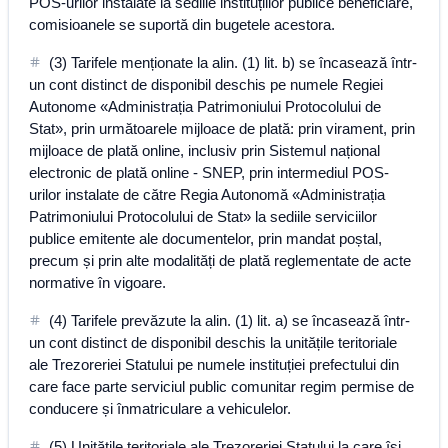
POS-urilor instalate la sediile instituțiilor publice beneficiare,
comisioanele se suportă din bugetele acestora.
(3) Tarifele menționate la alin. (1) lit. b) se încasează într-
un cont distinct de disponibil deschis pe numele Regiei
Autonome «Administrația Patrimoniului Protocolului de
Stat», prin următoarele mijloace de plată: prin virament, prin
mijloace de plată online, inclusiv prin Sistemul național
electronic de plată online - SNEP, prin intermediul POS-
urilor instalate de către Regia Autonomă «Administrația
Patrimoniului Protocolului de Stat» la sediile serviciilor
publice emitente ale documentelor, prin mandat poștal,
precum și prin alte modalități de plată reglementate de acte
normative în vigoare.
(4) Tarifele prevăzute la alin. (1) lit. a) se încasează într-
un cont distinct de disponibil deschis la unitățile teritoriale
ale Trezoreriei Statului pe numele instituției prefectului din
care face parte serviciul public comunitar regim permise de
conducere și înmatriculare a vehiculelor.
(5) Unitățile teritoriale ale Trezoreriei Statului la care își