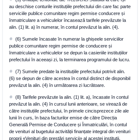
au deschise conturile instituțiile prefectului din care fac parte
serviciile publice comunitare regim permise conducere și
înmatriculare a vehiculelor încasează tarifele prevăzute la
alin. (1) lit. a) în numerar, în contul prevăzut la alin. (4).
(6) Sumele încasate în numerar la ghișeele serviciilor
publice comunitare regim permise de conducere și
înmatriculare a vehiculelor se depun la casieriile instituțiilor
prefectului în aceeași zi, la terminarea programului de lucru.
(7) Sumele predate la instituțiile prefectului potrivit alin.
(6) se depun de către acestea în contul distinct de disponibil
prevăzut la alin. (4) în următoarea zi lucrătoare.
(8) Tarifele prevăzute la alin. (1) lit. a), încasate în contul
prevăzut la alin. (4) în cursul lunii anterioare, se virează de
către instituțiile prefectului, în primele cincisprezece zile ale
lunii în curs, în baza facturilor emise de către Direcția
Generală Permise de Conducere și Înmatriculări, în contul
de venituri al bugetului activității finanțate integral din venituri
proprii «Venituri din prestări servicii» al acestei instituții.