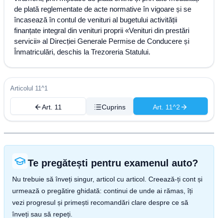
de plată reglementate de acte normative în vigoare și se
încasează în contul de venituri al bugetului activității
finanțate integral din venituri proprii «Venituri din prestări
servicii» al Direcției Generale Permise de Conducere și
Înmatriculări, deschis la Trezoreria Statului.
Articolul 11^1
Art. 11
Cuprins
Art. 11^2
Te pregătești pentru examenul auto?
Nu trebuie să înveți singur, articol cu articol. Creează-ți cont și
urmează o pregătire ghidată: continui de unde ai rămas, îți
vezi progresul și primești recomandări clare despre ce să
înveți sau să repeți.