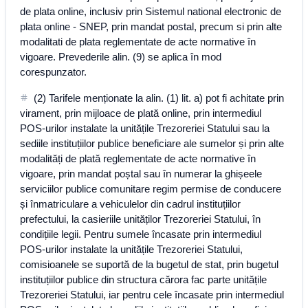
de plata online, inclusiv prin Sistemul national electronic de
plata online - SNEP, prin mandat postal, precum si prin alte
modalitati de plata reglementate de acte normative în
vigoare. Prevederile alin. (9) se aplica în mod
corespunzator.
(2) Tarifele menționate la alin. (1) lit. a) pot fi achitate prin
virament, prin mijloace de plată online, prin intermediul
POS-urilor instalate la unitățile Trezoreriei Statului sau la
sediile instituțiilor publice beneficiare ale sumelor și prin alte
modalități de plată reglementate de acte normative în
vigoare, prin mandat poștal sau în numerar la ghișeele
serviciilor publice comunitare regim permise de conducere
și înmatriculare a vehiculelor din cadrul instituțiilor
prefectului, la casieriile unităților Trezoreriei Statului, în
condițiile legii. Pentru sumele încasate prin intermediul
POS-urilor instalate la unitățile Trezoreriei Statului,
comisioanele se suportă de la bugetul de stat, prin bugetul
instituțiilor publice din structura cărora fac parte unitățile
Trezoreriei Statului, iar pentru cele încasate prin intermediul