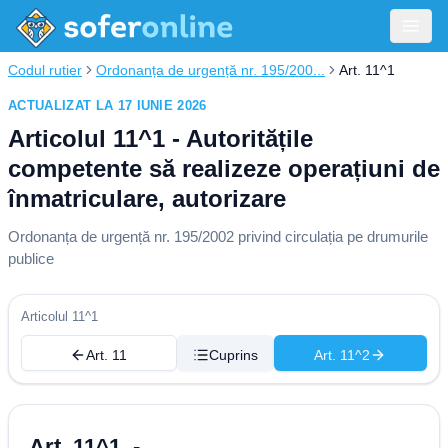
Codul rutier
Ordonanța de urgență nr. 195/200...
Art. 11^1
ACTUALIZAT LA 17 IUNIE 2026
Articolul 11^1 - Autoritățile
competente să realizeze operațiuni de
înmatriculare, autorizare
Ordonanța de urgență nr. 195/2002 privind circulația pe drumurile
publice
Articolul 11^1
Art. 11
Cuprins
Art. 11^2
Art. 11^1. -