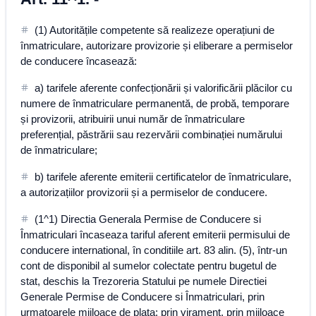
(1) Autoritățile competente să realizeze operațiuni de
înmatriculare, autorizare provizorie și eliberare a permiselor
de conducere încasează:
a) tarifele aferente confecționării și valorificării plăcilor cu
numere de înmatriculare permanentă, de probă, temporare
și provizorii, atribuirii unui număr de înmatriculare
preferențial, păstrării sau rezervării combinației numărului
de înmatriculare;
b) tarifele aferente emiterii certificatelor de înmatriculare,
a autorizațiilor provizorii și a permiselor de conducere.
(1^1) Directia Generala Permise de Conducere si
Înmatriculari încaseaza tariful aferent emiterii permisului de
conducere international, în conditiile art. 83 alin. (5), într-un
cont de disponibil al sumelor colectate pentru bugetul de
stat, deschis la Trezoreria Statului pe numele Directiei
Generale Permise de Conducere si Înmatriculari, prin
urmatoarele mijloace de plata: prin virament, prin mijloace