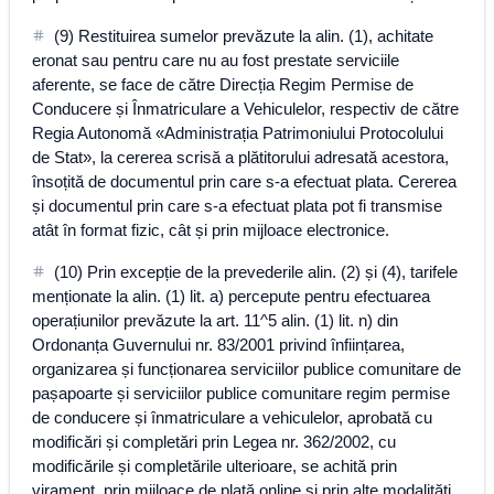
(9) Restituirea sumelor prevăzute la alin. (1), achitate
eronat sau pentru care nu au fost prestate serviciile
aferente, se face de către Direcția Regim Permise de
Conducere și Înmatriculare a Vehiculelor, respectiv de către
Regia Autonomă «Administrația Patrimoniului Protocolului
de Stat», la cererea scrisă a plătitorului adresată acestora,
însoțită de documentul prin care s-a efectuat plata. Cererea
și documentul prin care s-a efectuat plata pot fi transmise
atât în format fizic, cât și prin mijloace electronice.
(10) Prin excepție de la prevederile alin. (2) și (4), tarifele
menționate la alin. (1) lit. a) percepute pentru efectuarea
operațiunilor prevăzute la art. 11^5 alin. (1) lit. n) din
Ordonanța Guvernului nr. 83/2001 privind înființarea,
organizarea și funcționarea serviciilor publice comunitare de
pașapoarte și serviciilor publice comunitare regim permise
de conducere și înmatriculare a vehiculelor, aprobată cu
modificări și completări prin Legea nr. 362/2002, cu
modificările și completările ulterioare, se achită prin
virament, prin mijloace de plată online și prin alte modalități