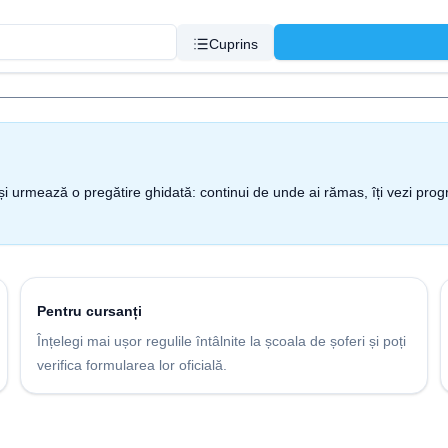
Cuprins
nt și urmează o pregătire ghidată: continui de unde ai rămas, îți vezi pro
Pentru cursanți
Înțelegi mai ușor regulile întâlnite la școala de șoferi și poți
verifica formularea lor oficială.