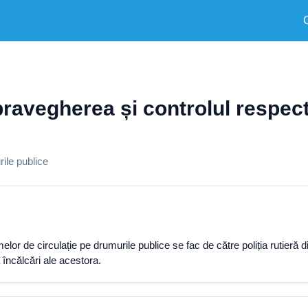
pravegherea și controlul respect
ile publice
lor de circulație pe drumurile publice se fac de către poliția rutieră 
 încălcări ale acestora.