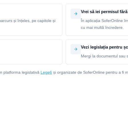
Vrei să iei permisul fără 
arcurs și înțeles, pe capitole și
În aplicația SoferOnline în
cu mai multă încredere.
Vezi legislația pentru șc
Mergi la documentul sau s
in platforma legislativă
Lege6
și organizate de SoferOnline pentru a fi m