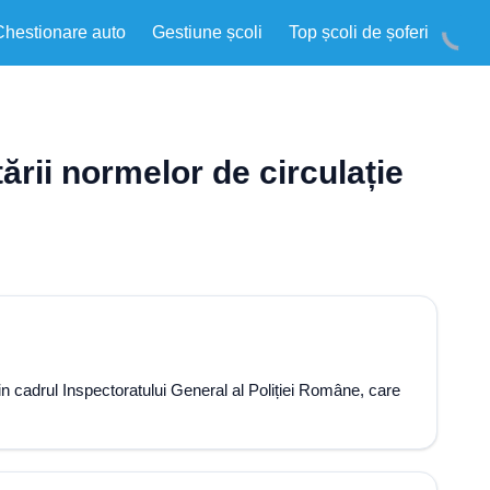
Chestionare auto
Gestiune școli
Top școli de șoferi
ării normelor de circulație
din cadrul Inspectoratului General al Poliției Române, care