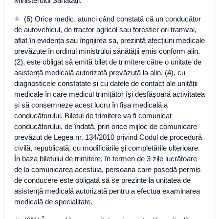
Ministerului Sănătății.
(6) Orice medic, atunci când constată că un conducător
de autovehicul, de tractor agricol sau forestier ori tramvai,
aflat în evidența sau îngrijirea sa, prezintă afecțiuni medicale
prevăzute în ordinul ministrului sănătății emis conform alin.
(2), este obligat să emită bilet de trimitere către o unitate de
asistență medicală autorizată prevăzută la alin. (4), cu
diagnosticele constatate și cu datele de contact ale unității
medicale în care medicul trimițător își desfășoară activitatea
și să consemneze acest lucru în fișa medicală a
conducătorului. Biletul de trimitere va fi comunicat
conducătorului, de îndată, prin orice mijloc de comunicare
prevăzut de Legea nr. 134/2010 privind Codul de procedură
civilă, republicată, cu modificările și completările ulterioare.
În baza biletului de trimitere, în termen de 3 zile lucrătoare
de la comunicarea acestuia, persoana care posedă permis
de conducere este obligată să se prezinte la unitatea de
asistență medicală autorizată pentru a efectua examinarea
medicală de specialitate.