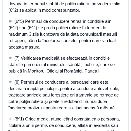
dovada în termenul stabilit de politia rutiera, prevederile alin.
(6^2) se aplica în mod corespunzator.
(6^5) Permisul de conducere retras în conditiile alin.
(6^2) sau (6^4) se preda politiei rutiere în termen de
maximum 3 zile lucratoare de la data comunicarii masurii
retragerii, pâna la încetarea cauzelor pentru care s-a luat
aceasta masura.
(7) Verificarea medicală se efectuează în condițiile
stabilite prin ordin al ministrului sănătății publice, care se
publică în Monitorul Oficial al României, Partea I.
(8) Permisul de conducere al persoanei care este
declarată inaptă psihologic pentru a conduce autovehicule,
tractoare agricole sau forestiere ori tramvaie se retrage de
către poliția rutieră și poate fi redobândit numai după
încetarea motivului pentru care s-a luat această măsură.
(8^1) Orice medic, atunci când constata ca o persoana,
titulara a unui permis de conducere, aflata în evidenta sau