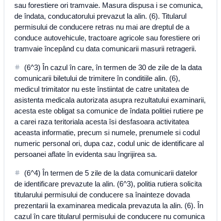
sau forestiere ori tramvaie. Masura dispusa i se comunica,
de îndata, conducatorului prevazut la alin. (6). Titularul
permisului de conducere retras nu mai are dreptul de a
conduce autovehicule, tractoare agricole sau forestiere ori
tramvaie începând cu data comunicarii masurii retragerii.
(6^3) În cazul în care, în termen de 30 de zile de la data
comunicarii biletului de trimitere în conditiile alin. (6),
medicul trimitator nu este înstiintat de catre unitatea de
asistenta medicala autorizata asupra rezultatului examinarii,
acesta este obligat sa comunice de îndata politiei rutiere pe
a carei raza teritoriala acesta îsi desfasoara activitatea
aceasta informatie, precum si numele, prenumele si codul
numeric personal ori, dupa caz, codul unic de identificare al
persoanei aflate în evidenta sau îngrijirea sa.
(6^4) În termen de 5 zile de la data comunicarii datelor
de identificare prevazute la alin. (6^3), politia rutiera solicita
titularului permisului de conducere sa înainteze dovada
prezentarii la examinarea medicala prevazuta la alin. (6). În
cazul în care titularul permisului de conducere nu comunica