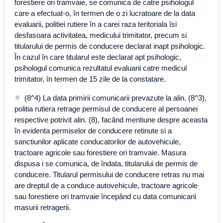
forestiere ori tramvaie, se comunica de catre psihologul
care a efectuat-o, în termen de o zi lucratoare de la data
evaluarii, politiei rutiere în a carei raza teritoriala îsi
desfasoara activitatea, medicului trimitator, precum si
titularului de permis de conducere declarat inapt psihologic.
În cazul în care titularul este declarat apt psihologic,
psihologul comunica rezultatul evaluarii catre medicul
trimitator, în termen de 15 zile de la constatare.
(8^4) La data primirii comunicarii prevazute la alin. (8^3),
politia rutiera retrage permisul de conducere al persoanei
respective potrivit alin. (8), facând mentiune despre aceasta
în evidenta permiselor de conducere retinute si a
sanctiunilor aplicate conducatorilor de autovehicule,
tractoare agricole sau forestiere ori tramvaie. Masura
dispusa i se comunica, de îndata, titularului de permis de
conducere. Titularul permisului de conducere retras nu mai
are dreptul de a conduce autovehicule, tractoare agricole
sau forestiere ori tramvaie începând cu data comunicarii
masurii retragerii.