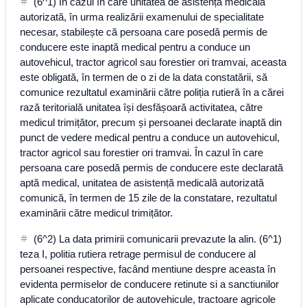
(6^1) În cazul în care unitatea de asistență medicală
autorizată, în urma realizării examenului de specialitate
necesar, stabilește că persoana care posedă permis de
conducere este inaptă medical pentru a conduce un
autovehicul, tractor agricol sau forestier ori tramvai, aceasta
este obligată, în termen de o zi de la data constatării, să
comunice rezultatul examinării către poliția rutieră în a cărei
rază teritorială unitatea își desfășoară activitatea, către
medicul trimițător, precum și persoanei declarate inaptă din
punct de vedere medical pentru a conduce un autovehicul,
tractor agricol sau forestier ori tramvai. În cazul în care
persoana care posedă permis de conducere este declarată
aptă medical, unitatea de asistență medicală autorizată
comunică, în termen de 15 zile de la constatare, rezultatul
examinării către medicul trimițător.
(6^2) La data primirii comunicarii prevazute la alin. (6^1)
teza I, politia rutiera retrage permisul de conducere al
persoanei respective, facând mentiune despre aceasta în
evidenta permiselor de conducere retinute si a sanctiunilor
aplicate conducatorilor de autovehicule, tractoare agricole