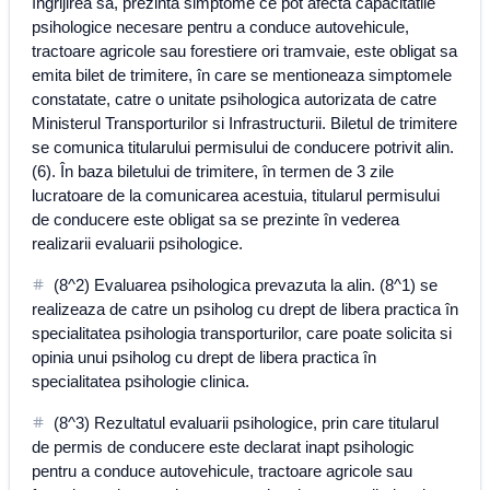
îngrijirea sa, prezinta simptome ce pot afecta capacitatile
psihologice necesare pentru a conduce autovehicule,
tractoare agricole sau forestiere ori tramvaie, este obligat sa
emita bilet de trimitere, în care se mentioneaza simptomele
constatate, catre o unitate psihologica autorizata de catre
Ministerul Transporturilor si Infrastructurii. Biletul de trimitere
se comunica titularului permisului de conducere potrivit alin.
(6). În baza biletului de trimitere, în termen de 3 zile
lucratoare de la comunicarea acestuia, titularul permisului
de conducere este obligat sa se prezinte în vederea
realizarii evaluarii psihologice.
(8^2) Evaluarea psihologica prevazuta la alin. (8^1) se
realizeaza de catre un psiholog cu drept de libera practica în
specialitatea psihologia transporturilor, care poate solicita si
opinia unui psiholog cu drept de libera practica în
specialitatea psihologie clinica.
(8^3) Rezultatul evaluarii psihologice, prin care titularul
de permis de conducere este declarat inapt psihologic
pentru a conduce autovehicule, tractoare agricole sau