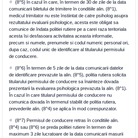
(8^5) În cazul în care, în termen de 30 de zile de la data
comunicarii biletului de trimitere în conditiile alin. (8^1),
medicul trimitator nu este înstiintat de catre psiholog asupra
rezultatului evaluarii psihologice, acesta este obligat sa
comunice de îndata politiei rutiere pe a carei raza teritoriala
acesta îsi desfasoara activitatea aceasta informatie,
precum si numele, prenumele si codul numeric personal ori,
dupa caz, codul unic de identificare al titularului permisului
de conducere.
(8^6) În termen de 5 zile de la data comunicarii datelor
de identificare prevazute la alin. (8^5), politia rutiera solicita
titularului permisului de conducere sa înainteze dovada
prezentarii la evaluarea psihologica prevazuta la alin. (8^1).
În cazul în care titularul permisului de conducere nu
comunica dovada în termenul stabilit de politia rutiera,
prevederile alin. (8^4) se aplica în mod corespunzator.
(8^7) Permisul de conducere retras în conditiile alin.
(8^4) sau (8^6) se preda politiei rutiere în termen de
maximum 3 zile lucratoare de la data comunicarii masurii