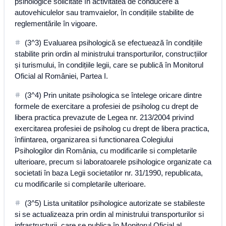
psihologice solicitate în activitatea de conducere a
autovehiculelor sau tramvaielor, în condițiile stabilite de
reglementările în vigoare.
(3^3) Evaluarea psihologică se efectuează în condițiile
stabilite prin ordin al ministrului transporturilor, construcțiilor
și turismului, în condițiile legii, care se publică în Monitorul
Oficial al României, Partea I.
(3^4) Prin unitate psihologica se întelege oricare dintre
formele de exercitare a profesiei de psiholog cu drept de
libera practica prevazute de Legea nr. 213/2004 privind
exercitarea profesiei de psiholog cu drept de libera practica,
înfiintarea, organizarea si functionarea Colegiului
Psihologilor din România, cu modificarile si completarile
ulterioare, precum si laboratoarele psihologice organizate ca
societati în baza Legii societatilor nr. 31/1990, republicata,
cu modificarile si completarile ulterioare.
(3^5) Lista unitatilor psihologice autorizate se stabileste
si se actualizeaza prin ordin al ministrului transporturilor si
infrastructurii, care se publica în Monitorul Oficial al