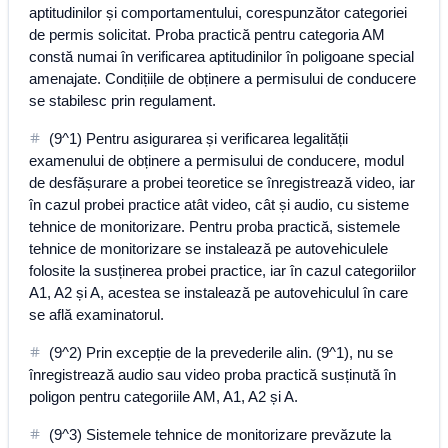
aptitudinilor și comportamentului, corespunzător categoriei
de permis solicitat. Proba practică pentru categoria AM
constă numai în verificarea aptitudinilor în poligoane special
amenajate. Condițiile de obținere a permisului de conducere
se stabilesc prin regulament.
(9^1) Pentru asigurarea și verificarea legalității
examenului de obținere a permisului de conducere, modul
de desfășurare a probei teoretice se înregistrează video, iar
în cazul probei practice atât video, cât și audio, cu sisteme
tehnice de monitorizare. Pentru proba practică, sistemele
tehnice de monitorizare se instalează pe autovehiculele
folosite la susținerea probei practice, iar în cazul categoriilor
A1, A2 și A, acestea se instalează pe autovehiculul în care
se află examinatorul.
(9^2) Prin excepție de la prevederile alin. (9^1), nu se
înregistrează audio sau video proba practică susținută în
poligon pentru categoriile AM, A1, A2 și A.
(9^3) Sistemele tehnice de monitorizare prevăzute la