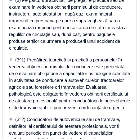
(3) Pe parcursul activității de pregătire practică sau de
examinare în vederea obținerii permisului de conducere,
instructorul auto atestat ori, după caz, examinatorul
împreună cu persoana pe care o supraveghează sau o
examinează răspund pentru încălcarea de către aceasta a
regulilor de circulație sau, după caz, pentru pagubele
produse terților ca urmare a producerii unui accident de
circulație.
(3^1) Pregătirea teoretică și practică a persoanelor în
vederea obținerii permisului de conducere este precedată
de o evaluare obligatorie a capacităților psihologice solicitate
în activitatea de conducere a autovehiculelor, tractoarelor
agricole sau forestiere ori tramvaielor. Evaluarea
psihologică este obligatorie în vederea obținerii certificatului
de atestare profesională pentru conducătorii de autovehicule
și de tramvaie stabiliți prin prezenta ordonanță de urgență.
(3^2) Conducătorii de autovehicule sau de tramvaie,
deținători ai certificatului de atestare profesională, vor fi
evaluați periodic din punct de vedere al capacităților