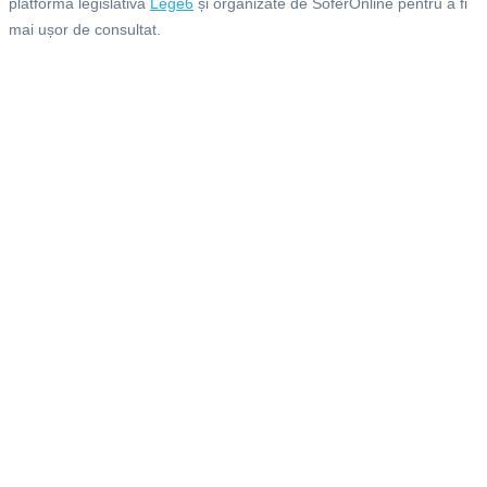
platforma legislativă
Lege6
și organizate de SoferOnline pentru a fi
mai ușor de consultat.