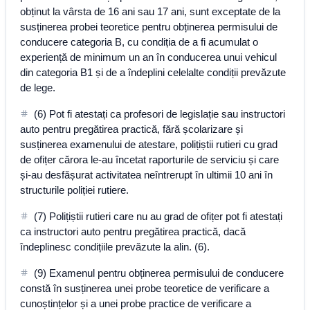
obținut la vârsta de 16 ani sau 17 ani, sunt exceptate de la
susținerea probei teoretice pentru obținerea permisului de
conducere categoria B, cu condiția de a fi acumulat o
experiență de minimum un an în conducerea unui vehicul
din categoria B1 și de a îndeplini celelalte condiții prevăzute
de lege.
(6) Pot fi atestați ca profesori de legislație sau instructori
auto pentru pregătirea practică, fără școlarizare și
susținerea examenului de atestare, polițiștii rutieri cu grad
de ofițer cărora le-au încetat raporturile de serviciu și care
și-au desfășurat activitatea neîntrerupt în ultimii 10 ani în
structurile poliției rutiere.
(7) Polițiștii rutieri care nu au grad de ofițer pot fi atestați
ca instructori auto pentru pregătirea practică, dacă
îndeplinesc condițiile prevăzute la alin. (6).
(9) Examenul pentru obținerea permisului de conducere
constă în susținerea unei probe teoretice de verificare a
cunoștințelor și a unei probe practice de verificare a