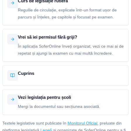
Curs de legislație rutieră
Regulile de circulație, explicate într-un format ușor de
parcurs și înțeles, pe capitole și focusat pe examen.
Vrei să iei permisul fără griji?
În aplicația SoferOnline înveți organizat, vezi ce mai ai de
repetat și ajungi la examen cu mai multă încredere.
Cuprins
Vezi legislația pentru școli
Mergi la documentul sau secțiunea asociată.
Textele legislative sunt publicate în
Monitorul Oficial
, preluate din
platforma legislativă
Lege6
și organizate de SoferOnline pentru a fi