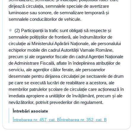
dirijează circulația, semnalele speciale de avertizare
luminoase sau sonore, de semnalizare temporară și
semnalele conducătorilor de vehicule.
(2) Participanții la trafic sunt obligați să respecte și
semnalele polițiștilor de frontieră, ale îndrumătorilor de
circulație ai Ministerului Apărării Naționale, ale personalului
echipelor mobile din cadrul Autorității Vamale Române,
precum și ale organelor fiscale din cadrul Agenției Naționale
de Administrare Fiscală, aflate în îndeplinirea atribuțiilor de
serviciu, ale agenților căilor ferate, ale persoanelor
desemnate pentru dirijarea circulației pe sectoarele de drum
pe care se execută lucrări de reabilitare a acestora, ale
membrilor patrulelor școlare de circulație care acționează în
imediata apropiere a unităților de învățământ, precum și ale
nevăzătorilor, potrivit prevederilor din regulament.
Întrebări asociate
Întrebarea nr. 457, cat. B
Întrebarea nr. 352, cat. B