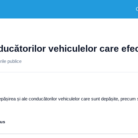
nducătorilor vehiculelor care ef
ile publice
epășirea și ale conducătorilor vehiculelor care sunt depășite, precum ș
pus