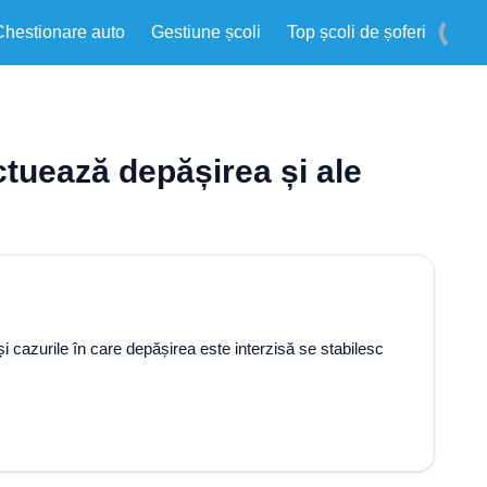
Chestionare auto
Gestiune școli
Top școli de șoferi
ectuează depășirea și ale
i cazurile în care depășirea este interzisă se stabilesc