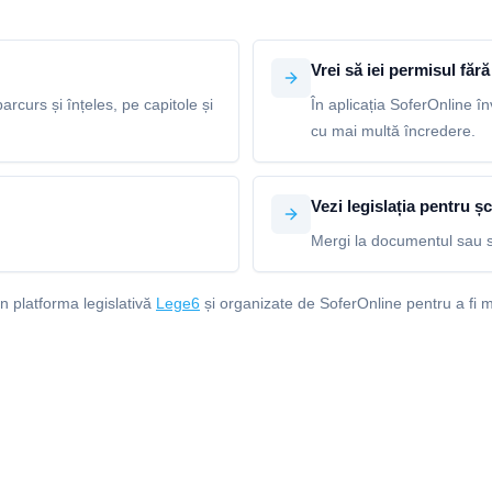
Vrei să iei permisul fără 
arcurs și înțeles, pe capitole și
În aplicația SoferOnline în
cu mai multă încredere.
Vezi legislația pentru șc
Mergi la documentul sau s
in platforma legislativă
Lege6
și organizate de SoferOnline pentru a fi m