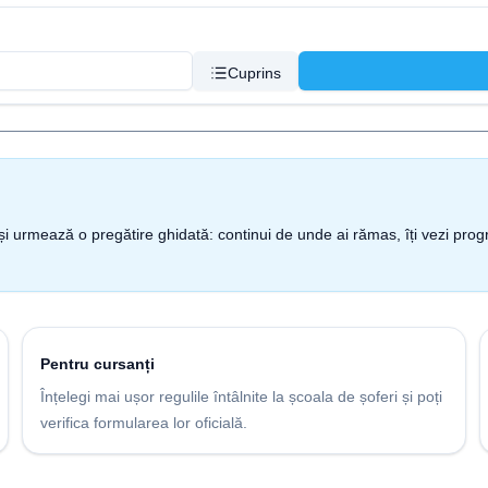
Cuprins
nt și urmează o pregătire ghidată: continui de unde ai rămas, îți vezi pro
Pentru cursanți
Înțelegi mai ușor regulile întâlnite la școala de șoferi și poți
verifica formularea lor oficială.