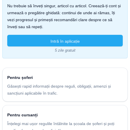
Nu trebuie să înveți singur, articol cu articol. Creează-ți cont și
urmează o pregătire ghidată: continui de unde ai rămas, îți
vezi progresul și primești recomandări clare despre ce să
înveți sau să repeți.
Intră în aplicație
5 zile gratuit
Pentru șoferi
Găsești rapid informații despre reguli, obligații, amenzi și
sancțiuni aplicabile în trafic.
Pentru cursanți
Înțelegi mai ușor regulile întâlnite la școala de șoferi și poți