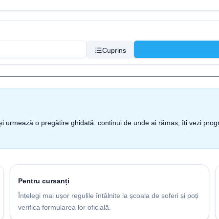
Cuprins
nt și urmează o pregătire ghidată: continui de unde ai rămas, îți vezi pro
Pentru cursanți
Înțelegi mai ușor regulile întâlnite la școala de șoferi și poți
verifica formularea lor oficială.