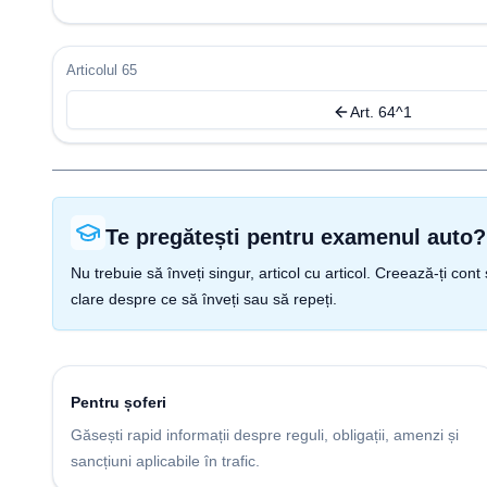
Articolul 65
Art. 64^1
Te pregătești pentru examenul auto?
Nu trebuie să înveți singur, articol cu articol. Creează-ți co
clare despre ce să înveți sau să repeți.
Pentru șoferi
Găsești rapid informații despre reguli, obligații, amenzi și
sancțiuni aplicabile în trafic.