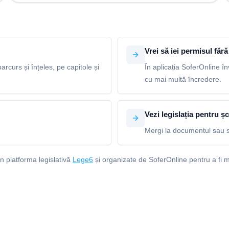
Vrei să iei permisul fără 
arcurs și înțeles, pe capitole și
În aplicația SoferOnline în
cu mai multă încredere.
Vezi legislația pentru șc
Mergi la documentul sau s
in platforma legislativă
Lege6
și organizate de SoferOnline pentru a fi m