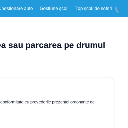
Chestionare auto
Gestiune școli
Top școli de șoferi
area sau parcarea pe drumul
n conformitate cu prevederile prezentei ordonanțe de