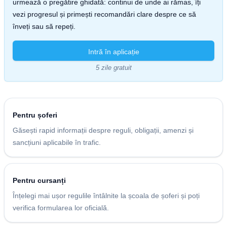
urmează o pregătire ghidată: continui de unde ai rămas, îți
vezi progresul și primești recomandări clare despre ce să
înveți sau să repeți.
Intră în aplicație
5 zile gratuit
Pentru șoferi
Găsești rapid informații despre reguli, obligații, amenzi și
sancțiuni aplicabile în trafic.
Pentru cursanți
Înțelegi mai ușor regulile întâlnite la școala de șoferi și poți
verifica formularea lor oficială.