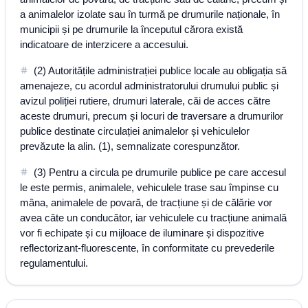
a animalelor izolate sau în turmă pe drumurile naționale, în
municipii și pe drumurile la începutul cărora există
indicatoare de interzicere a accesului.
(2) Autoritățile administrației publice locale au obligația să
amenajeze, cu acordul administratorului drumului public și
avizul poliției rutiere, drumuri laterale, căi de acces către
aceste drumuri, precum și locuri de traversare a drumurilor
publice destinate circulației animalelor și vehiculelor
prevăzute la alin. (1), semnalizate corespunzător.
(3) Pentru a circula pe drumurile publice pe care accesul
le este permis, animalele, vehiculele trase sau împinse cu
mâna, animalele de povară, de tracțiune și de călărie vor
avea câte un conducător, iar vehiculele cu tracțiune animală
vor fi echipate și cu mijloace de iluminare și dispozitive
reflectorizant-fluorescente, în conformitate cu prevederile
regulamentului.