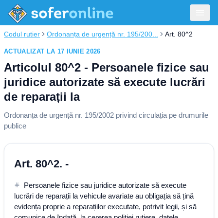
Codul rutier
Ordonanța de urgență nr. 195/200...
Art. 80^2
ACTUALIZAT LA 17 IUNIE 2026
Articolul 80^2 - Persoanele fizice sau
juridice autorizate să execute lucrări
de reparații la
Ordonanța de urgență nr. 195/2002 privind circulația pe drumurile
publice
Art. 80^2. -
Persoanele fizice sau juridice autorizate să execute
lucrări de reparații la vehicule avariate au obligația să țină
evidența proprie a reparațiilor executate, potrivit legii, și să
comunice de îndată, la cererea poliției rutiere, datele