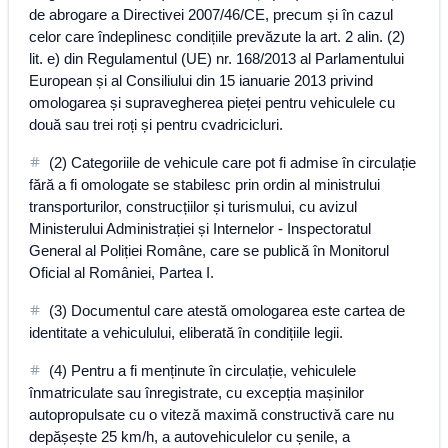
de abrogare a Directivei 2007/46/CE, precum și în cazul
celor care îndeplinesc condițiile prevăzute la art. 2 alin. (2)
lit. e) din Regulamentul (UE) nr. 168/2013 al Parlamentului
European și al Consiliului din 15 ianuarie 2013 privind
omologarea și supravegherea pieței pentru vehiculele cu
două sau trei roți și pentru cvadricicluri.
(2) Categoriile de vehicule care pot fi admise în circulație
fără a fi omologate se stabilesc prin ordin al ministrului
transporturilor, construcțiilor și turismului, cu avizul
Ministerului Administrației și Internelor - Inspectoratul
General al Poliției Române, care se publică în Monitorul
Oficial al României, Partea I.
(3) Documentul care atestă omologarea este cartea de
identitate a vehiculului, eliberată în condițiile legii.
(4) Pentru a fi menținute în circulație, vehiculele
înmatriculate sau înregistrate, cu excepția mașinilor
autopropulsate cu o viteză maximă constructivă care nu
depășește 25 km/h, a autovehiculelor cu șenile, a