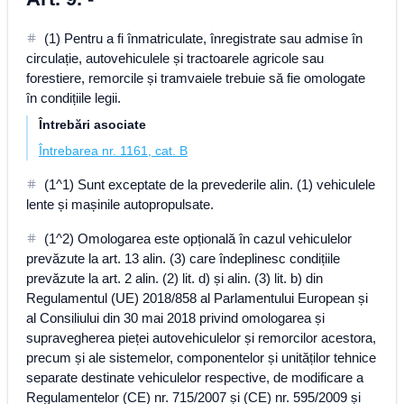
(1) Pentru a fi înmatriculate, înregistrate sau admise în
circulație, autovehiculele și tractoarele agricole sau
forestiere, remorcile și tramvaiele trebuie să fie omologate
în condițiile legii.
Întrebări asociate
Întrebarea nr. 1161, cat. B
(1^1) Sunt exceptate de la prevederile alin. (1) vehiculele
lente și mașinile autopropulsate.
(1^2) Omologarea este opțională în cazul vehiculelor
prevăzute la art. 13 alin. (3) care îndeplinesc condițiile
prevăzute la art. 2 alin. (2) lit. d) și alin. (3) lit. b) din
Regulamentul (UE) 2018/858 al Parlamentului European și
al Consiliului din 30 mai 2018 privind omologarea și
supravegherea pieței autovehiculelor și remorcilor acestora,
precum și ale sistemelor, componentelor și unităților tehnice
separate destinate vehiculelor respective, de modificare a
Regulamentelor (CE) nr. 715/2007 și (CE) nr. 595/2009 și