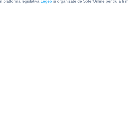
in platforma legislativă
Lege6
și organizate de SoferOnline pentru a fi m