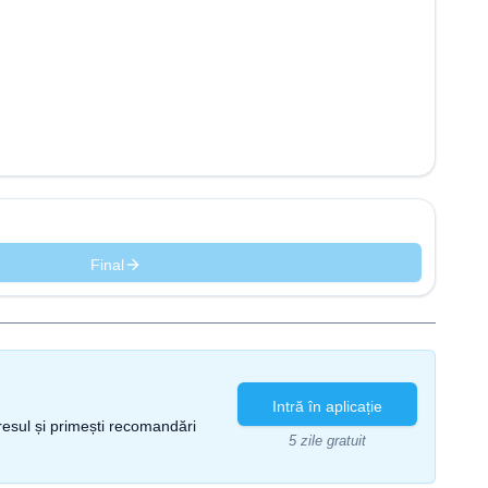
Final
Intră în aplicație
gresul și primești recomandări
5 zile gratuit