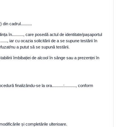
r) din cadrul..........
edința în.........., care posedă actul de identitate/pașaportul
......., iar cu ocazia solicitării de a se supune testării în
fuzat/nu a putut să se supună testării.
ilirii îmbibației de alcool în sânge sau a prezenței în
dură finalizându-se la ora..........:.........., conform
odificările și completările ulterioare.