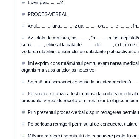
Exemplar........../2
PROCES-VERBAL
Anul.........., luna.........., ziua.........., ora..........:........
Azi, data de mai sus, pe.........., în.......... a fost depist
seria.........., eliberat la data de.......... de.........., în tim
vederea stabilirii consumului de substanțe psihoactive/conc
Îmi exprim consimțământul pentru examinarea medicală și
organism a substanțelor psihoactive.
Semnătura persoanei conduse la unitatea medicală.......
Persoana în cauză a fost condusă la unitatea medicală.......
procesului-verbal de recoltare a mostrelor biologice întocmi
Prin prezentul proces-verbal dispun retragerea permis
Pe perioada retragerii permisului de conducere, titularu
Măsura retragerii permisului de conducere poate fi contes