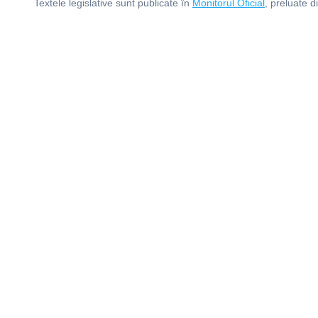
Textele legislative sunt publicate în
Monitorul Oficial
, preluate d