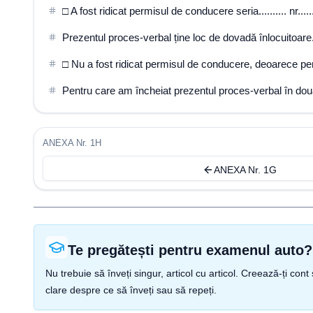
□ A fost ridicat permisul de conducere seria.......... nr.......
Prezentul proces-verbal ține loc de dovadă înlocuitoare
□ Nu a fost ridicat permisul de conducere, deoarece 
Pentru care am încheiat prezentul proces-verbal în do
ANEXA Nr. 1H
ANEXA Nr. 1G
Te pregătești pentru examenul auto?
Nu trebuie să înveți singur, articol cu articol. Creează-ți co
clare despre ce să înveți sau să repeți.