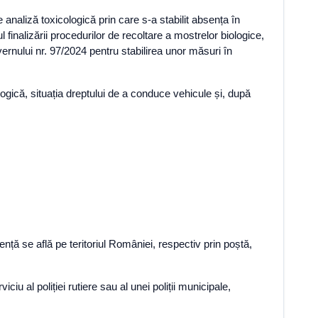
analiză toxicologică prin care s-a stabilit absența în
inalizării procedurilor de recoltare a mostrelor biologice,
uvernului nr. 97/2024 pentru stabilirea unor măsuri în
logică, situația dreptului de a conduce vehicule și, după
nță se află pe teritoriul României, respectiv prin poștă,
ciu al poliției rutiere sau al unei poliții municipale,