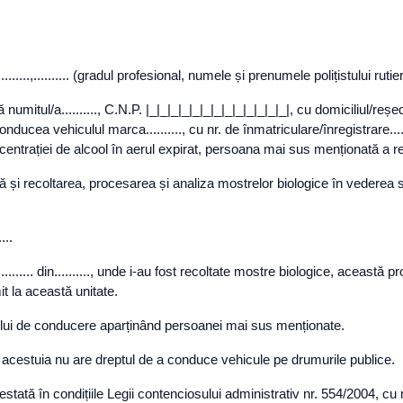
.., în..........,.......... (gradul profesional, numele și prenumele polițistului rutie
at/ă numitul/a.........., C.N.P. |_|_|_|_|_|_|_|_|_|_|_|_|_|, cu domiciliul/reș
p ce conducea vehiculul marca.........., cu nr. de înmatriculare/înregistrare...
entrației de alcool în aerul expirat, persoana mai sus menționată a re
 recoltarea, procesarea și analiza mostrelor biologice în vederea stab
...
... din.........., unde i-au fost recoltate mostre biologice, această proce
t la această unitate.
ului de conducere aparținând persoanei mai sus menționate.
l acestuia nu are dreptul de a conduce vehicule pe drumurile publice.
tată în condițiile Legii contenciosului administrativ nr. 554/2004, cu m