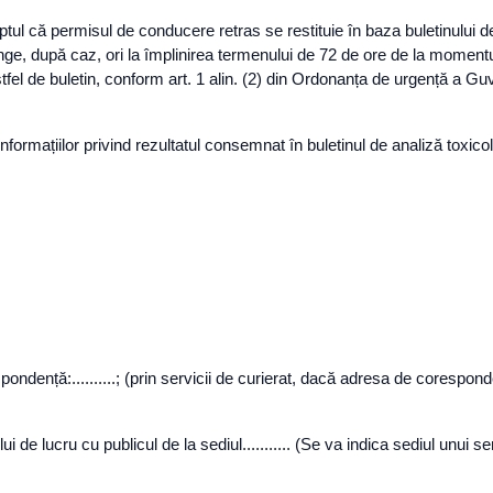
ul că permisul de conducere retras se restituie în baza buletinului de 
e, după caz, ori la împlinirea termenului de 72 de ore de la momentul f
n astfel de buletin, conform art. 1 alin. (2) din Ordonanța de urgență a G
formațiilor privind rezultatul consemnat în buletinul de analiză toxico
dență:..........; (prin servicii de curierat, dacă adresa de coresponde
e lucru cu publicul de la sediul........... (Se va indica sediul unui servi