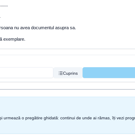
.....
.
persoana nu avea documentul asupra sa.
uă exemplare.
Cuprins
nt și urmează o pregătire ghidată: continui de unde ai rămas, îți vezi pro