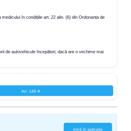
 medicului în condițiile art. 22 alin. (6) din Ordonanța de
cătorii de autovehicule începători, dacă are o vechime mai
Art. 148
Intră în aplicație