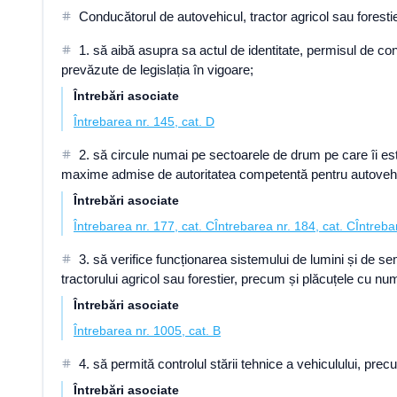
Conducătorul de autovehicul, tractor agricol sau forestie
1. să aibă asupra sa actul de identitate, permisul de co
prevăzute de legislația în vigoare;
Întrebări asociate
Întrebarea nr. 145, cat. D
2. să circule numai pe sectoarele de drum pe care îi es
maxime admise de autoritatea competentă pentru autovehicu
Întrebări asociate
Întrebarea nr. 177, cat. C
Întrebarea nr. 184, cat. C
Întreba
3. să verifice funcționarea sistemului de lumini și de se
tractorului agricol sau forestier, precum și plăcuțele cu num
Întrebări asociate
Întrebarea nr. 1005, cat. B
4. să permită controlul stării tehnice a vehiculului, precum
Întrebări asociate