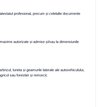
, atestatul profesional, precum și celelalte documente
 maxime autorizate și admise și/sau la dimensiunile
brizul, luneta și geamurile laterale ale autovehiculului,
gricol sau forestier și remorcii;