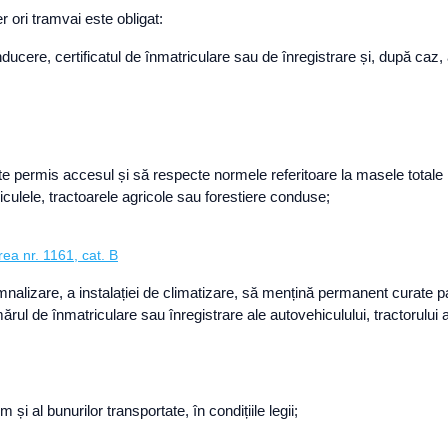
r ori tramvai este obligat:
nducere, certificatul de înmatriculare sau de înregistrare și, după caz
te permis accesul și să respecte normele referitoare la masele totale
lele, tractoarele agricole sau forestiere conduse;
rea nr. 1161, cat. B
mnalizare, a instalației de climatizare, să mențină permanent curate par
ărul de înmatriculare sau înregistrare ale autovehiculului, tractorului a
 și al bunurilor transportate, în condițiile legii;