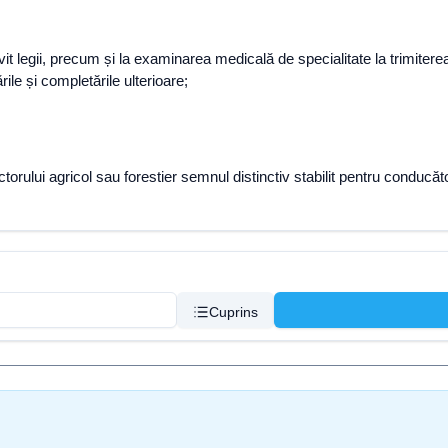
vit legii, precum și la examinarea medicală de specialitate la trimiterea
ile și completările ulterioare;
ractorului agricol sau forestier semnul distinctiv stabilit pentru condu
Cuprins