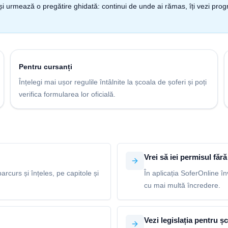
nt și urmează o pregătire ghidată: continui de unde ai rămas, îți vezi pro
Pentru cursanți
Înțelegi mai ușor regulile întâlnite la școala de șoferi și poți
verifica formularea lor oficială.
Vrei să iei permisul fără 
arcurs și înțeles, pe capitole și
În aplicația SoferOnline în
cu mai multă încredere.
Vezi legislația pentru șc