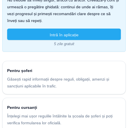
Nu trebuie să înveți singur, articol cu articol. Creează-ți cont și
urmează o pregătire ghidată: continui de unde ai rămas, îți
vezi progresul și primești recomandări clare despre ce să
înveți sau să repeți.
Intră în aplicație
5 zile gratuit
Pentru șoferi
Găsești rapid informații despre reguli, obligații, amenzi și
sancțiuni aplicabile în trafic.
Pentru cursanți
Înțelegi mai ușor regulile întâlnite la școala de șoferi și poți
verifica formularea lor oficială.