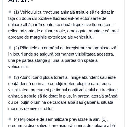
(1) Vehiculul cu tracțiune animală trebuie să fie dotat în
față cu două dispozitive fluorescent-reflectorizante de
culoare albă, iar în spate, cu două dispozitive fluorescent-
reflectorizante de culoare roșie, omologate, montate cât mai
aproape de marginile exterioare ale vehiculului.
(2) Plăcuțele cu numărul de înregistrare se amplasează
în locuri unde se asigură permanent vizibilitatea acestora,
una pe partea stângă și una la partea din spate a
vehiculului.
(3) Atunci când plouă torențial, ninge abundent sau este
ceață densă ori în alte condiții meteorologice care reduc
vizibilitatea, precum și pe timpul nopții vehiculul cu tracțiune
animală trebuie să fie dotat în plus, în partea laterală stângă,
cu cel puțin o lumină de culoare albă sau galbenă, situată
mai sus de nivelul roților.
(4) Mijloacele de semnalizare prevăzute la alin. (1),
precum și dispozitivul care asigură lumina de culoare albă