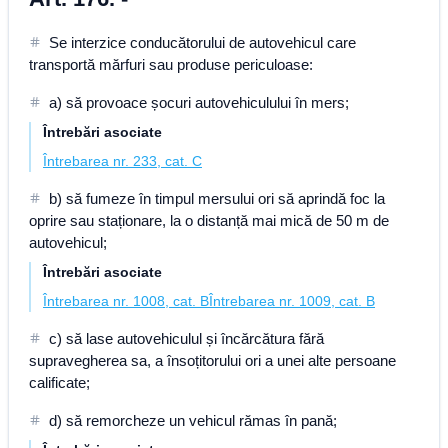
Se interzice conducătorului de autovehicul care
transportă mărfuri sau produse periculoase:
a) să provoace șocuri autovehiculului în mers;
Întrebări asociate
Întrebarea nr. 233, cat. C
b) să fumeze în timpul mersului ori să aprindă foc la
oprire sau staționare, la o distanță mai mică de 50 m de
autovehicul;
Întrebări asociate
Întrebarea nr. 1008, cat. B
Întrebarea nr. 1009, cat. B
c) să lase autovehiculul și încărcătura fără
supravegherea sa, a însoțitorului ori a unei alte persoane
calificate;
d) să remorcheze un vehicul rămas în pană;