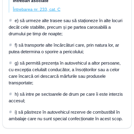
Întrebări asociate
Întrebarea nr. 233, cat. C
e) să urmeze alte trasee sau să staționeze în alte locuri
decât cele stabilite, precum și pe partea carosabilă a
drumului pe timp de noapte;
f) să transporte alte încărcături care, prin natura lor, ar
putea determina o sporire a pericolului;
g) să permită prezența în autovehicul a altor persoane,
cu excepția celuilalt conducător, a însoțitorilor sau a celor
care încarcă ori descarcă mărfurile sau produsele
transportate;
h) să intre pe sectoarele de drum pe care îi este interzis
accesul;
i) să păstreze în autovehicul rezerve de combustibil în
ambalaje care nu sunt special confecționate în acest scop.