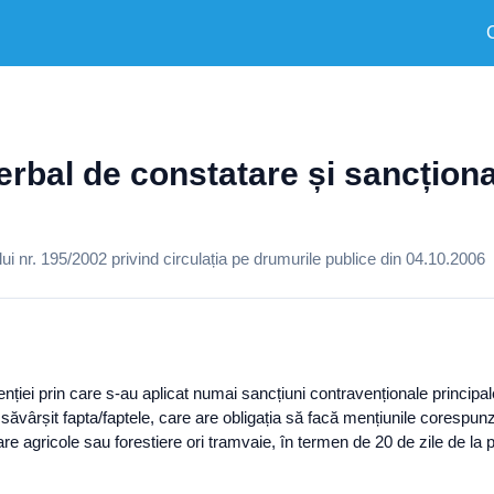
erbal de constatare și sancționa
 nr. 195/2002 privind circulația pe drumurile publice din 04.10.2006
iei prin care s-au aplicat numai sancțiuni contravenționale principale 
-au săvârșit fapta/faptele, care are obligația să facă mențiunile coresp
are agricole sau forestiere ori tramvaie, în termen de 20 de zile de la 