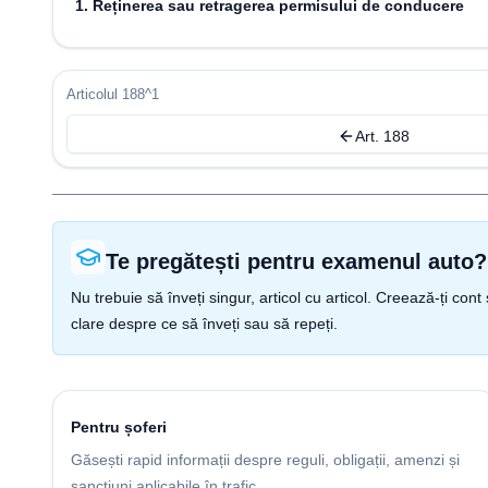
1. Reținerea sau retragerea permisului de conducere
Articolul 188^1
Art. 188
Te pregătești pentru examenul auto?
Nu trebuie să înveți singur, articol cu articol. Creează-ți co
clare despre ce să înveți sau să repeți.
Pentru șoferi
Găsești rapid informații despre reguli, obligații, amenzi și
sancțiuni aplicabile în trafic.