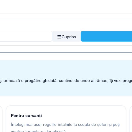
Cuprins
nt și urmează o pregătire ghidată: continui de unde ai rămas, îți vezi pro
Pentru cursanți
Înțelegi mai ușor regulile întâlnite la școala de șoferi și poți
verifica formularea lor oficială.