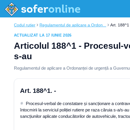
Codul rutier
Regulamentul de aplicare a Ordon...
Art. 188^1
ACTUALIZAT LA 17 IUNIE 2026
Articolul 188^1 - Procesul-v
s-au
Regulamentul de aplicare a Ordonanței de urgență a Guvernului
Art. 188^1. -
Procesul-verbal de constatare și sancționare a contravenț
întocmirii la serviciul poliției rutiere pe raza căruia s-a/s
sancțiunilor aplicate conducătorilor de autovehicule, tracto