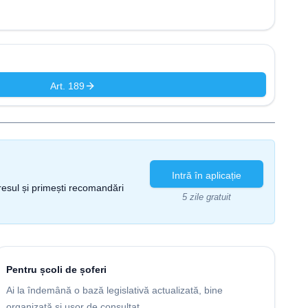
Art. 189
Intră în aplicație
gresul și primești recomandări
5 zile gratuit
Pentru școli de șoferi
Ai la îndemână o bază legislativă actualizată, bine
organizată și ușor de consultat.