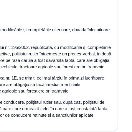
u modificările și completările ulterioare, dovada înlocuitoare
lui nr. 195/2002, republicată, cu modificările și completările
ctive, polițistul rutier întocmește un proces-verbal, în două
re pe raza căruia a fost săvârșită fapta, care are obligația
vehicule, tractoare agricole sau forestiere ori tramvaie.
a nr. 1E, se trimit, cel mai târziu în prima zi lucrătoare
care are obligația să facă imediat mențiunile
 agricole sau forestiere ori tramvaie.
 conducere, polițistul rutier sau, după caz, polițistul de
crătoare care urmează celei în care a fost constatată fapta,
lor de conducere reținute și a sancțiunilor aplicate