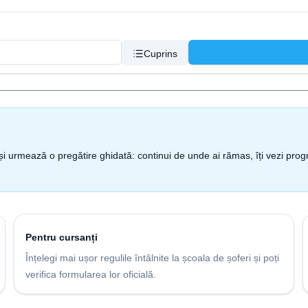
Cuprins
nt și urmează o pregătire ghidată: continui de unde ai rămas, îți vezi pro
Pentru cursanți
Înțelegi mai ușor regulile întâlnite la școala de șoferi și poți
verifica formularea lor oficială.