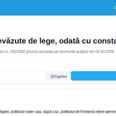
revăzute de lege, odată cu constat
 nr. 195/2002 privind circulația pe drumurile publice din 04.10.2006
Cuprins
aptei, polițistul rutier sau, după caz, polițistul de frontieră reține p