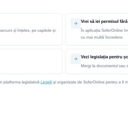
Vrei să iei permisul fără 
arcurs și înțeles, pe capitole și
În aplicația SoferOnline în
cu mai multă încredere.
Vezi legislația pentru șc
Mergi la documentul sau s
in platforma legislativă
Lege6
și organizate de SoferOnline pentru a fi m