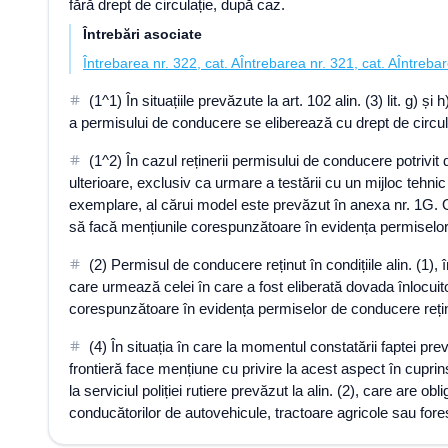
fără drept de circulație, după caz.
Întrebări asociate
Întrebarea nr. 322, cat. A
Întrebarea nr. 321, cat. A
Întrebar
(1^1) În situațiile prevăzute la art. 102 alin. (3) lit. g)
a permisului de conducere se eliberează cu drept de circula
(1^2) În cazul reținerii permisului de conducere potrivit d
ulterioare, exclusiv ca urmare a testării cu un mijloc tehni
exemplare, al cărui model este prevăzut în anexa nr. 1G. O co
să facă mențiunile corespunzătoare în evidența permiselor d
(2) Permisul de conducere reținut în condițiile alin. (1),
care urmează celei în care a fost eliberată dovada înlocuitoa
corespunzătoare în evidența permiselor de conducere reținut
(4) În situația în care la momentul constatării faptei pre
frontieră face mențiune cu privire la acest aspect în cuprins
la serviciul poliției rutiere prevăzut la alin. (2), care are
conducătorilor de autovehicule, tractoare agricole sau fores