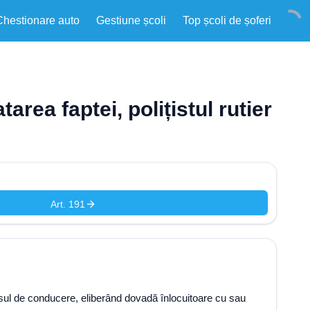
Chestionare auto
Gestiune școli
Top școli de șoferi
area faptei, polițistul rutier
Art. 191
ermisul de conducere, eliberând dovadă înlocuitoare cu sau