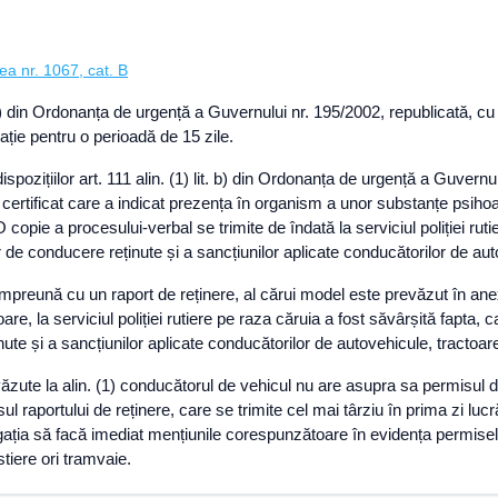
ea nr. 1067, cat. B
 și h) din Ordonanța de urgență a Guvernului nr. 195/2002, republicată, c
ție pentru o perioadă de 15 zile.
ispozițiilor art. 111 alin. (1) lit. b) din Ordonanța de urgență a Guvernu
c certificat care a indicat prezența în organism a unor substanțe psihoa
pie a procesului-verbal se trimite de îndată la serviciul poliției rutie
e conducere reținute și a sancțiunilor aplicate conducătorilor de auto
 împreună cu un raport de reținere, al cărui model este prevăzut în anex
re, la serviciul poliției rutiere pe raza căruia a fost săvârșită fapta, 
e și a sancțiunilor aplicate conducătorilor de autovehicule, tractoare
văzute la alin. (1) conducătorul de vehicul nu are asupra sa permisul de
ul raportului de reținere, care se trimite cel mai târziu în prima zi lu
 obligația să facă imediat mențiunile corespunzătoare în evidența permise
tiere ori tramvaie.