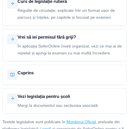
Curs de legislație rutieră
Regulile de circulație, explicate într-un format ușor de
parcurs și înțeles, pe capitole și focusat pe examen.
Vrei să iei permisul fără griji?
În aplicația SoferOnline înveți organizat, vezi ce mai ai de
repetat și ajungi la examen cu mai multă încredere.
Cuprins
Vezi legislația pentru școli
Mergi la documentul sau secțiunea asociată.
Textele legislative sunt publicate în
Monitorul Oficial
, preluate din
platforma legislativă
Lege6
și organizate de SoferOnline pentru a fi