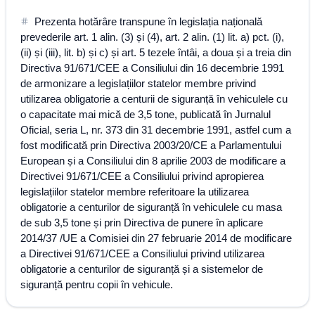
Prezenta hotărâre transpune în legislația națională
prevederile art. 1 alin. (3) și (4), art. 2 alin. (1) lit. a) pct. (i),
(ii) și (iii), lit. b) și c) și art. 5 tezele întâi, a doua și a treia din
Directiva 91/671/CEE a Consiliului din 16 decembrie 1991
de armonizare a legislațiilor statelor membre privind
utilizarea obligatorie a centurii de siguranță în vehiculele cu
o capacitate mai mică de 3,5 tone, publicată în Jurnalul
Oficial, seria L, nr. 373 din 31 decembrie 1991, astfel cum a
fost modificată prin Directiva 2003/20/CE a Parlamentului
European și a Consiliului din 8 aprilie 2003 de modificare a
Directivei 91/671/CEE a Consiliului privind apropierea
legislațiilor statelor membre referitoare la utilizarea
obligatorie a centurilor de siguranță în vehiculele cu masa
de sub 3,5 tone și prin Directiva de punere în aplicare
2014/37 /UE a Comisiei din 27 februarie 2014 de modificare
a Directivei 91/671/CEE a Consiliului privind utilizarea
obligatorie a centurilor de siguranță și a sistemelor de
siguranță pentru copii în vehicule.