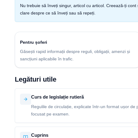
Nu trebuie să înveți singur, articol cu articol. Creează-ți co
clare despre ce să înveți sau să repeți.
Pentru șoferi
Găsești rapid informații despre reguli, obligații, amenzi și
sancțiuni aplicabile în trafic.
Legături utile
Curs de legislație rutieră
Regulile de circulație, explicate într-un format ușor de p
focusat pe examen.
Cuprins