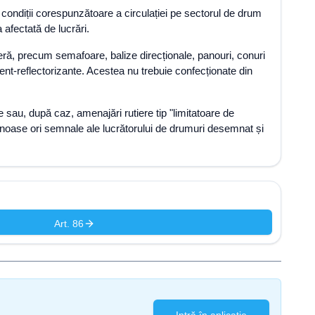
n condiții corespunzătoare a circulației pe sectorul de drum
 afectată de lucrări.
ieră, precum semafoare, balize direcționale, panouri, conuri
cent-reflectorizante. Acestea nu trebuie confecționate din
e sau, după caz, amenajări rutiere tip "limitatoare de
minoase ori semnale ale lucrătorului de drumuri desemnat și
Art. 86
Intră în aplicație