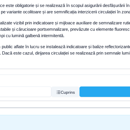
e este obligatorie și se realizează în scopul asigurării desfășurării î
 variante ocolitoare și are semnificația interzicerii circulației în zona
izate vizibil prin indicatoare și mijloace auxiliare de semnalizare rut
 lestabile și cărucioare portsemnalizare, prevăzute cu elemente fluores
ămpi cu lumină galbenă intermitentă.
public aflate în lucru se instalează indicatoare și balize reflectorizant
e. Dacă este cazul, dirijarea circulației se realizează prin semnale lu
Cuprins