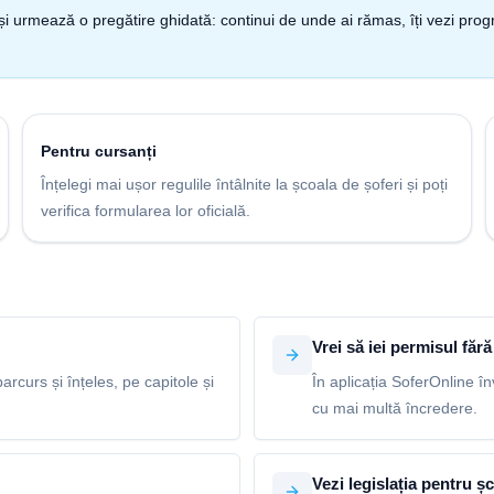
nt și urmează o pregătire ghidată: continui de unde ai rămas, îți vezi pro
Pentru cursanți
Înțelegi mai ușor regulile întâlnite la școala de șoferi și poți
verifica formularea lor oficială.
Vrei să iei permisul fără 
arcurs și înțeles, pe capitole și
În aplicația SoferOnline în
cu mai multă încredere.
Vezi legislația pentru șc