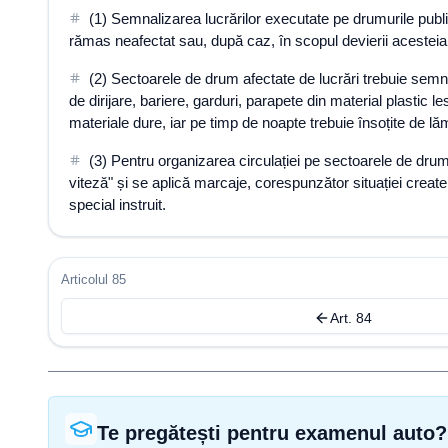
(1) Semnalizarea lucrărilor executate pe drumurile public
rămas neafectat sau, după caz, în scopul devierii acesteia pe
(2) Sectoarele de drum afectate de lucrări trebuie semnal
de dirijare, bariere, garduri, parapete din material plastic
materiale dure, iar pe timp de noapte trebuie însoțite de l
(3) Pentru organizarea circulației pe sectoarele de drum 
viteză" și se aplică marcaje, corespunzător situației creat
special instruit.
Articolul 85
Art. 84
Te pregătești pentru examenul auto?