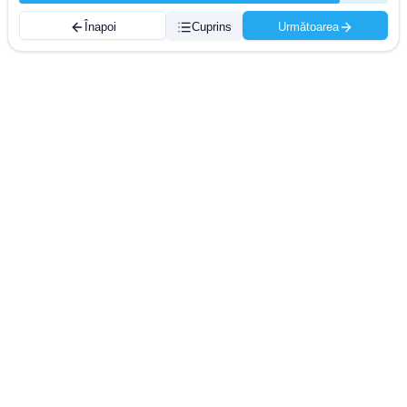
Înapoi
Cuprins
Următoarea