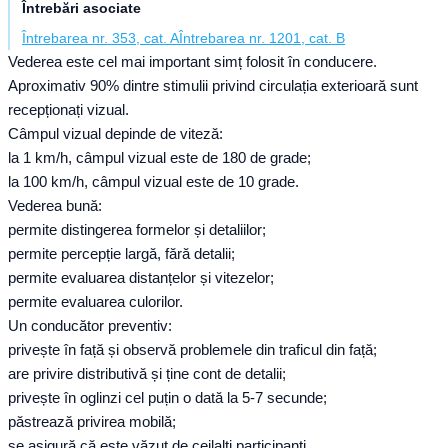
Întrebări asociate
Întrebarea nr. 353, cat. A
Întrebarea nr. 1201, cat. B
Vederea este cel mai important simț folosit în conducere.
Aproximativ 90% dintre stimulii privind circulația exterioară sunt
recepționați vizual.
Câmpul vizual depinde de viteză:
la 1 km/h, câmpul vizual este de 180 de grade;
la 100 km/h, câmpul vizual este de 10 grade.
Vederea bună:
permite distingerea formelor și detaliilor;
permite percepție largă, fără detalii;
permite evaluarea distanțelor și vitezelor;
permite evaluarea culorilor.
Un conducător preventiv:
privește în față și observă problemele din traficul din față;
are privire distributivă și ține cont de detalii;
privește în oglinzi cel puțin o dată la 5-7 secunde;
păstrează privirea mobilă;
se asigură că este văzut de ceilalți participanți.