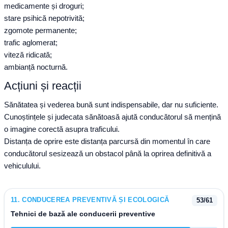
medicamente și droguri;
stare psihică nepotrivită;
zgomote permanente;
trafic aglomerat;
viteză ridicată;
ambianță nocturnă.
Acțiuni și reacții
Sănătatea și vederea bună sunt indispensabile, dar nu suficiente.
Cunoștințele și judecata sănătoasă ajută conducătorul să mențină
o imagine corectă asupra traficului.
Distanța de oprire este distanța parcursă din momentul în care
conducătorul sesizează un obstacol până la oprirea definitivă a
vehiculului.
11
.
CONDUCEREA PREVENTIVĂ ȘI ECOLOGICĂ
53
/
61
Tehnici de bază ale conducerii preventive