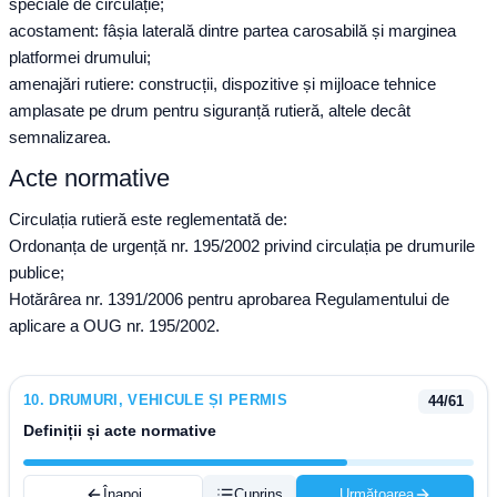
speciale de circulație;
acostament: fâșia laterală dintre partea carosabilă și marginea
platformei drumului;
amenajări rutiere: construcții, dispozitive și mijloace tehnice
amplasate pe drum pentru siguranță rutieră, altele decât
semnalizarea.
Acte normative
Circulația rutieră este reglementată de:
Ordonanța de urgență nr. 195/2002 privind circulația pe drumurile
publice;
Hotărârea nr. 1391/2006 pentru aprobarea Regulamentului de
aplicare a OUG nr. 195/2002.
10
.
DRUMURI, VEHICULE ȘI PERMIS
44
/
61
Definiții și acte normative
Înapoi
Cuprins
Următoarea