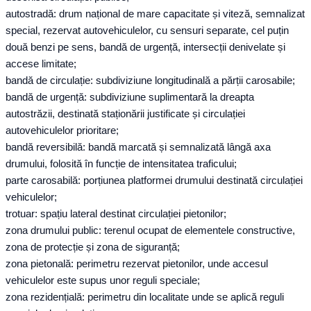
autostradă: drum național de mare capacitate și viteză, semnalizat
special, rezervat autovehiculelor, cu sensuri separate, cel puțin
două benzi pe sens, bandă de urgență, intersecții denivelate și
accese limitate;
bandă de circulație: subdiviziune longitudinală a părții carosabile;
bandă de urgență: subdiviziune suplimentară la dreapta
autostrăzii, destinată staționării justificate și circulației
autovehiculelor prioritare;
bandă reversibilă: bandă marcată și semnalizată lângă axa
drumului, folosită în funcție de intensitatea traficului;
parte carosabilă: porțiunea platformei drumului destinată circulației
vehiculelor;
trotuar: spațiu lateral destinat circulației pietonilor;
zona drumului public: terenul ocupat de elementele constructive,
zona de protecție și zona de siguranță;
zona pietonală: perimetru rezervat pietonilor, unde accesul
vehiculelor este supus unor reguli speciale;
zona rezidențială: perimetru din localitate unde se aplică reguli