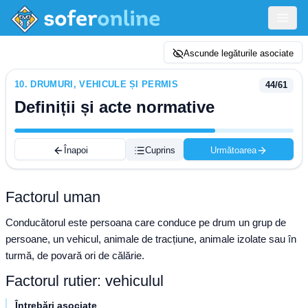
Ascunde legăturile asociate
10
.
DRUMURI, VEHICULE ȘI PERMIS
44
/
61
Definiții și acte normative
Înapoi
Cuprins
Următoarea
Factorul uman
Conducătorul este persoana care conduce pe drum un grup de
persoane, un vehicul, animale de tracțiune, animale izolate sau în
turmă, de povară ori de călărie.
Factorul rutier: vehiculul
Întrebări asociate