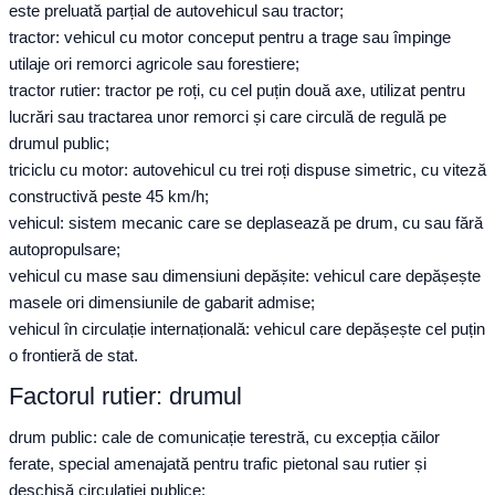
este preluată parțial de autovehicul sau tractor;
tractor: vehicul cu motor conceput pentru a trage sau împinge
utilaje ori remorci agricole sau forestiere;
tractor rutier: tractor pe roți, cu cel puțin două axe, utilizat pentru
lucrări sau tractarea unor remorci și care circulă de regulă pe
drumul public;
triciclu cu motor: autovehicul cu trei roți dispuse simetric, cu viteză
constructivă peste 45 km/h;
vehicul: sistem mecanic care se deplasează pe drum, cu sau fără
autopropulsare;
vehicul cu mase sau dimensiuni depășite: vehicul care depășește
masele ori dimensiunile de gabarit admise;
vehicul în circulație internațională: vehicul care depășește cel puțin
o frontieră de stat.
Factorul rutier: drumul
drum public: cale de comunicație terestră, cu excepția căilor
ferate, special amenajată pentru trafic pietonal sau rutier și
deschisă circulației publice;