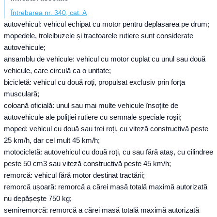
Întrebarea nr. 340, cat. A
autovehicul: vehicul echipat cu motor pentru deplasarea pe drum;
mopedele, troleibuzele și tractoarele rutiere sunt considerate
autovehicule;
ansamblu de vehicule: vehicul cu motor cuplat cu unul sau două
vehicule, care circulă ca o unitate;
bicicletă: vehicul cu două roți, propulsat exclusiv prin forța
musculară;
coloană oficială: unul sau mai multe vehicule însoțite de
autovehicule ale poliției rutiere cu semnale speciale roșii;
moped: vehicul cu două sau trei roți, cu viteză constructivă peste
25 km/h, dar cel mult 45 km/h;
motocicletă: autovehicul cu două roți, cu sau fără ataș, cu cilindree
peste 50 cm3 sau viteză constructivă peste 45 km/h;
remorcă: vehicul fără motor destinat tractării;
remorcă ușoară: remorcă a cărei masă totală maximă autorizată
nu depășește 750 kg;
semiremorcă: remorcă a cărei masă totală maximă autorizată