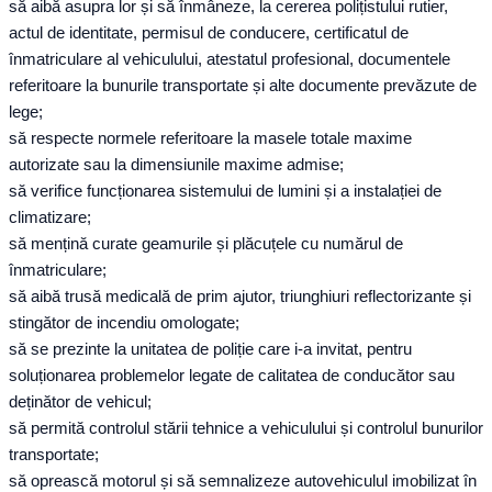
să aibă asupra lor și să înmâneze, la cererea polițistului rutier,
actul de identitate, permisul de conducere, certificatul de
înmatriculare al vehiculului, atestatul profesional, documentele
referitoare la bunurile transportate și alte documente prevăzute de
lege;
să respecte normele referitoare la masele totale maxime
autorizate sau la dimensiunile maxime admise;
să verifice funcționarea sistemului de lumini și a instalației de
climatizare;
să mențină curate geamurile și plăcuțele cu numărul de
înmatriculare;
să aibă trusă medicală de prim ajutor, triunghiuri reflectorizante și
stingător de incendiu omologate;
să se prezinte la unitatea de poliție care i-a invitat, pentru
soluționarea problemelor legate de calitatea de conducător sau
deținător de vehicul;
să permită controlul stării tehnice a vehiculului și controlul bunurilor
transportate;
să oprească motorul și să semnalizeze autovehiculul imobilizat în