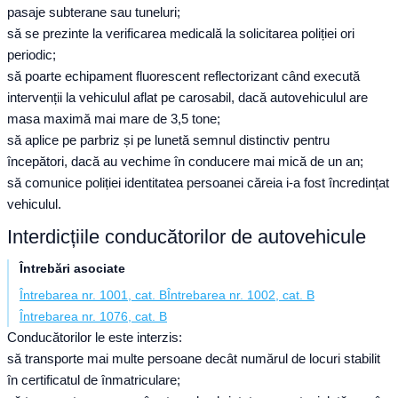
pasaje subterane sau tuneluri;
să se prezinte la verificarea medicală la solicitarea poliției ori
periodic;
să poarte echipament fluorescent reflectorizant când execută
intervenții la vehiculul aflat pe carosabil, dacă autovehiculul are
masa maximă mai mare de 3,5 tone;
să aplice pe parbriz și pe lunetă semnul distinctiv pentru
începători, dacă au vechime în conducere mai mică de un an;
să comunice poliției identitatea persoanei căreia i-a fost încredințat
vehiculul.
Interdicțiile conducătorilor de autovehicule
Întrebări asociate
Întrebarea nr. 1001, cat. B
Întrebarea nr. 1002, cat. B
Întrebarea nr. 1076, cat. B
Conducătorilor le este interzis:
să transporte mai multe persoane decât numărul de locuri stabilit
în certificatul de înmatriculare;