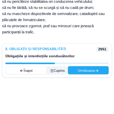
să nu pericliteze stabilitatea ori conducerea vehiculului;
să nu fie târâtă, să nu se scurgă și să nu cadă pe drum;
să nu mascheze dispozitivele de semnalizare, catadioptrii sau
plăcuțele de înmatriculare;
să nu provoace zgomot, praf sau mirosuri care jenează
participanții la trafic.
8
.
OBLIGAȚII ȘI RESPONSABILITĂȚI
29
/
61
Obligațiile și interdicțiile conducătorilor
Înapoi
Cuprins
Următoarea