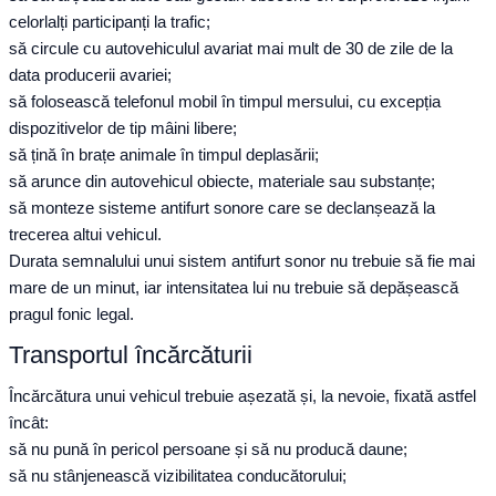
celorlalți participanți la trafic;
să circule cu autovehiculul avariat mai mult de 30 de zile de la
data producerii avariei;
să folosească telefonul mobil în timpul mersului, cu excepția
dispozitivelor de tip mâini libere;
să țină în brațe animale în timpul deplasării;
să arunce din autovehicul obiecte, materiale sau substanțe;
să monteze sisteme antifurt sonore care se declanșează la
trecerea altui vehicul.
Durata semnalului unui sistem antifurt sonor nu trebuie să fie mai
mare de un minut, iar intensitatea lui nu trebuie să depășească
pragul fonic legal.
Transportul încărcăturii
Încărcătura unui vehicul trebuie așezată și, la nevoie, fixată astfel
încât:
să nu pună în pericol persoane și să nu producă daune;
să nu stânjenească vizibilitatea conducătorului;