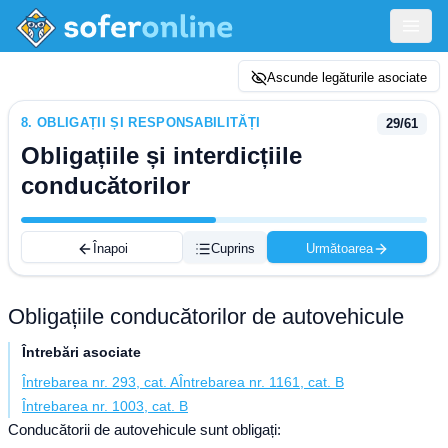
Ascunde legăturile asociate
8
.
OBLIGAȚII ȘI RESPONSABILITĂȚI
29
/
61
Obligațiile și interdicțiile
conducătorilor
Înapoi
Cuprins
Următoarea
Obligațiile conducătorilor de autovehicule
Întrebări asociate
Întrebarea nr. 293, cat. A
Întrebarea nr. 1161, cat. B
Întrebarea nr. 1003, cat. B
Conducătorii de autovehicule sunt obligați: