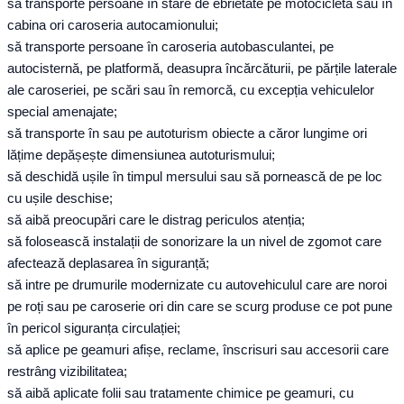
să transporte persoane în stare de ebrietate pe motocicletă sau în
cabina ori caroseria autocamionului;
să transporte persoane în caroseria autobasculantei, pe
autocisternă, pe platformă, deasupra încărcăturii, pe părțile laterale
ale caroseriei, pe scări sau în remorcă, cu excepția vehiculelor
special amenajate;
să transporte în sau pe autoturism obiecte a căror lungime ori
lățime depășește dimensiunea autoturismului;
să deschidă ușile în timpul mersului sau să pornească de pe loc
cu ușile deschise;
să aibă preocupări care le distrag periculos atenția;
să folosească instalații de sonorizare la un nivel de zgomot care
afectează deplasarea în siguranță;
să intre pe drumurile modernizate cu autovehiculul care are noroi
pe roți sau pe caroserie ori din care se scurg produse ce pot pune
în pericol siguranța circulației;
să aplice pe geamuri afișe, reclame, înscrisuri sau accesorii care
restrâng vizibilitatea;
să aibă aplicate folii sau tratamente chimice pe geamuri, cu