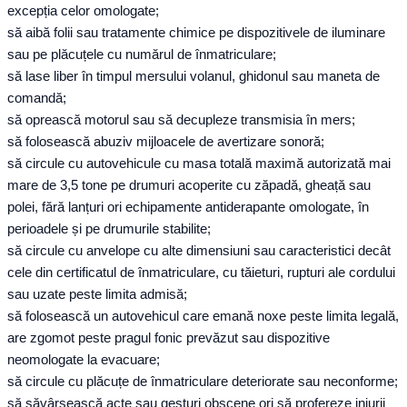
excepția celor omologate;
să aibă folii sau tratamente chimice pe dispozitivele de iluminare
sau pe plăcuțele cu numărul de înmatriculare;
să lase liber în timpul mersului volanul, ghidonul sau maneta de
comandă;
să oprească motorul sau să decupleze transmisia în mers;
să folosească abuziv mijloacele de avertizare sonoră;
să circule cu autovehicule cu masa totală maximă autorizată mai
mare de 3,5 tone pe drumuri acoperite cu zăpadă, gheață sau
polei, fără lanțuri ori echipamente antiderapante omologate, în
perioadele și pe drumurile stabilite;
să circule cu anvelope cu alte dimensiuni sau caracteristici decât
cele din certificatul de înmatriculare, cu tăieturi, rupturi ale cordului
sau uzate peste limita admisă;
să folosească un autovehicul care emană noxe peste limita legală,
are zgomot peste pragul fonic prevăzut sau dispozitive
neomologate la evacuare;
să circule cu plăcuțe de înmatriculare deteriorate sau neconforme;
să săvârșească acte sau gesturi obscene ori să profereze injurii