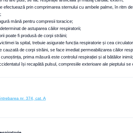
se efectuează prin comprimarea sternului cu ambele palme, în ritm d
;
singură mână pentru compresii toracice;
 determinat de astuparea căilor respiratorii;
orii poate fi produsă de corpi străini;
ictimei la spital, trebuie asigurate funcția respiratorie și cea circulator
ie cauzată de corpi străini, se face imediat permeabilizarea căilor respi
cunoștința, prima măsură este controlul respirației și al bătăilor inimii
identatul își recapătă pulsul, compresiile exterioare ale pieptului se
Întrebarea nr. 374, cat. A
espiratorie