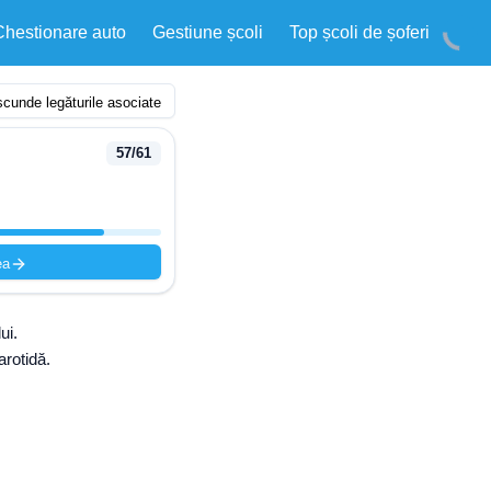
Chestionare auto
Gestiune școli
Top școli de șoferi
cunde legăturile asociate
57
/
61
ea
ui.
arotidă.