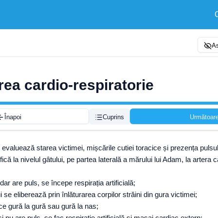
As
ea cardio-respiratorie
Înapoi
Cuprins
Următoar
 evaluează starea victimei, mișcările cutiei toracice și prezența pulsul
ică la nivelul gâtului, pe partea laterală a mărului lui Adam, la artera c
ar are puls, se începe respirația artificială;
 se eliberează prin înlăturarea corpilor străini din gura victimei;
face gură la gură sau gură la nas;
 nu are puls, se fac respirație artificială și masaj cardiac extern;