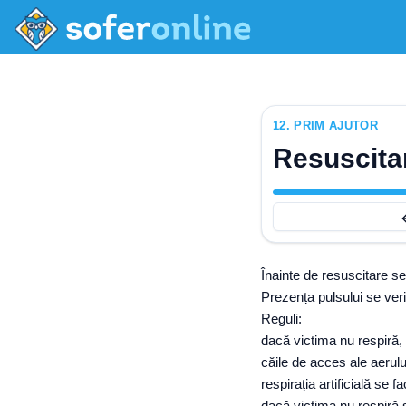
12
.
PRIM AJUTOR
Resuscitar
Înainte de resuscitare se
Prezența pulsului se verif
Reguli:
dacă victima nu respiră, d
căile de acces ale aerului
respirația artificială se 
dacă victima nu respiră și