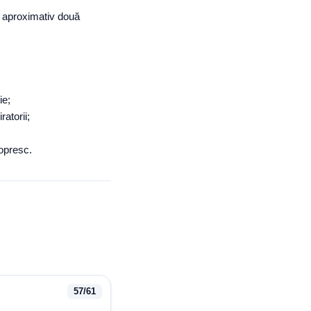
e aproximativ două
ie;
ratorii;
;
 opresc.
57
/
61