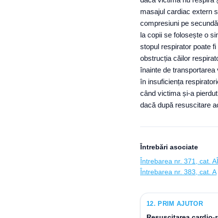
masajul cardiac extern 
compresiuni pe secundă
la copii se folosește o 
stopul respirator poate fi
obstrucția căilor respirat
înainte de transportarea v
în insuficiența respirator
când victima și-a pierdut 
dacă după resuscitare acc
Întrebări asociate
Întrebarea nr. 371, cat. A
Întrebarea nr. 383, cat. A
12
.
PRIM AJUTOR
Resuscitarea cardio-r