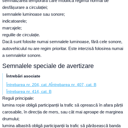
semnalizarea temporară care modifică regimul normal de
desfășurare a circulației;
semnalele luminoase sau sonore;
indicatoarele;
marcajele;
regulile de circulație.
Dacă sunt folosite numai semnalele luminoase, fără cele sonore,
autovehiculul nu are regim prioritar. Este interzisă folosirea numai
a semnalelor sonore.
Semnalele speciale de avertizare
Întrebări asociate
Întrebarea nr. 204, cat. A
Întrebarea nr. 407, cat. B
Întrebarea nr. 414, cat. B
Reguli principale:
lumina roșie obligă participanții la trafic să oprească în afara părții
carosabile, în direcția de mers, sau cât mai aproape de marginea
drumului;
lumina albastră obligă participanții la trafic să părăsească banda