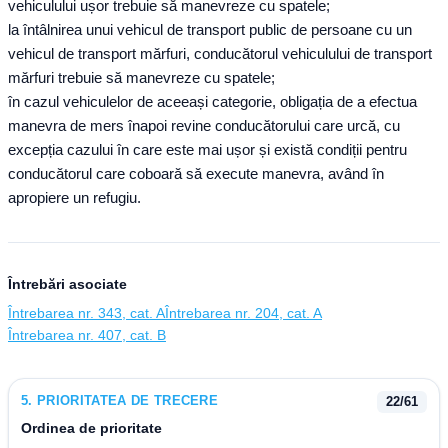
vehiculului ușor trebuie să manevreze cu spatele;
la întâlnirea unui vehicul de transport public de persoane cu un
vehicul de transport mărfuri, conducătorul vehiculului de transport
mărfuri trebuie să manevreze cu spatele;
în cazul vehiculelor de aceeași categorie, obligația de a efectua
manevra de mers înapoi revine conducătorului care urcă, cu
excepția cazului în care este mai ușor și există condiții pentru
conducătorul care coboară să execute manevra, având în
apropiere un refugiu.
Întrebări asociate
Întrebarea nr. 343, cat. A
Întrebarea nr. 204, cat. A
Întrebarea nr. 407, cat. B
5
.
PRIORITATEA DE TRECERE
22
/
61
Ordinea de prioritate