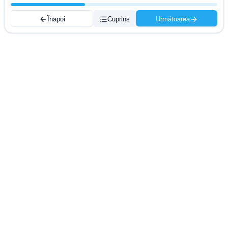
Înapoi
Cuprins
Următoarea