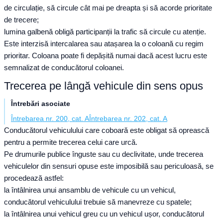
de circulație, să circule cât mai pe dreapta și să acorde prioritate
de trecere;
lumina galbenă obligă participanții la trafic să circule cu atenție.
Este interzisă intercalarea sau atașarea la o coloană cu regim
prioritar. Coloana poate fi depășită numai dacă acest lucru este
semnalizat de conducătorul coloanei.
Trecerea pe lângă vehicule din sens opus
Întrebări asociate
Întrebarea nr. 200, cat. A
Întrebarea nr. 202, cat. A
Conducătorul vehiculului care coboară este obligat să oprească
pentru a permite trecerea celui care urcă.
Pe drumurile publice înguste sau cu declivitate, unde trecerea
vehiculelor din sensuri opuse este imposibilă sau periculoasă, se
procedează astfel:
la întâlnirea unui ansamblu de vehicule cu un vehicul,
conducătorul vehiculului trebuie să manevreze cu spatele;
la întâlnirea unui vehicul greu cu un vehicul ușor, conducătorul