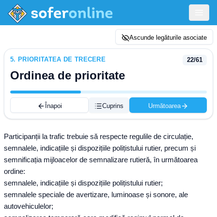
Ascunde legăturile asociate
5
.
PRIORITATEA DE TRECERE
22
/
61
Ordinea de prioritate
Înapoi
Cuprins
Următoarea
Participanții la trafic trebuie să respecte regulile de circulație,
semnalele, indicațiile și dispozițiile polițistului rutier, precum și
semnificația mijloacelor de semnalizare rutieră, în următoarea
ordine:
semnalele, indicațiile și dispozițiile polițistului rutier;
semnalele speciale de avertizare, luminoase și sonore, ale
autovehiculelor;