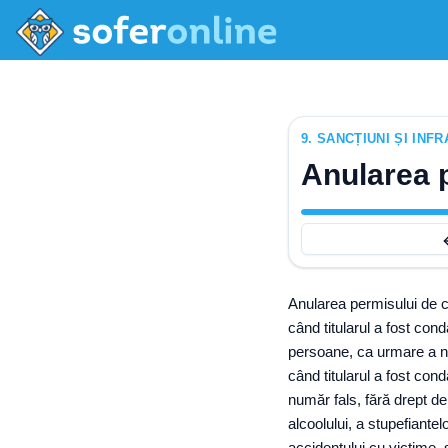
9
.
SANCȚIUNI ȘI INFR
Anularea 
Anularea permisului de 
când titularul a fost co
persoane, ca urmare a ner
când titularul a fost con
număr fals, fără drept d
alcoolului, a stupefiantel
accidentului cu victime, 