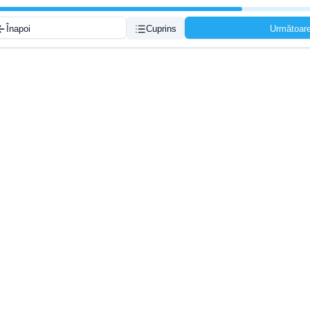
Înapoi
Cuprins
Următoar