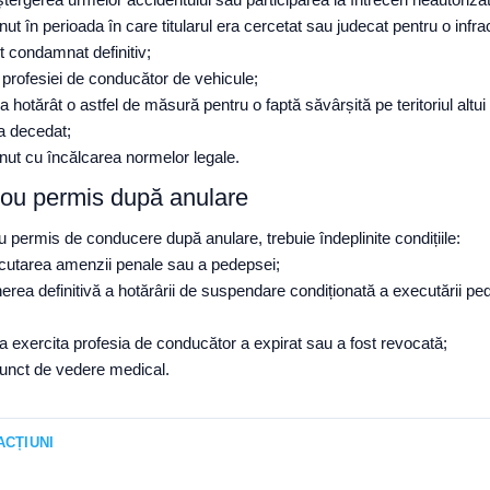
nut în perioada în care titularul era cercetat sau judecat pentru o infra
st condamnat definitiv;
i profesiei de conducător de vehicule;
a hotărât o astfel de măsură pentru o faptă săvârșită pe teritoriul altui 
 a decedat;
inut cu încălcarea normelor legale.
nou permis după anulare
 permis de conducere după anulare, trebuie îndeplinite condițiile:
xecutarea amenzii penale sau a pedepsei;
erea definitivă a hotărârii de suspendare condiționată a executării ped
 a exercita profesia de conducător a expirat sau a fost revocată;
 punct de vedere medical.
ACȚIUNI