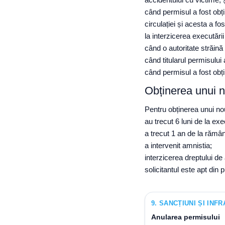
când permisul a fost obți
circulației și acesta a fo
la interzicerea executări
când o autoritate străină 
când titularul permisului
când permisul a fost obț
Obținerea unui 
Pentru obținerea unui nou
au trecut 6 luni de la e
a trecut 1 an de la rămân
a intervenit amnistia;
interzicerea dreptului de
solicitantul este apt din
9
.
SANCȚIUNI ȘI INFR
Anularea permisului