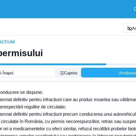
As
ACȚIUNI
permisului
Înapoi
Cuprins
Următoar
conducere se dispune:
ndamnat definitiv pentru infracțiuni care au produs moartea sau vătăma
espectării regulilor de circulație;
damnat definitiv pentru infracțiuni precum conducerea unui autovehicul
e circulație în România, cu permis necorespunzător, retras sau suspen
or ori a medicamentelor cu efect similar, refuzul recoltării probelor biol
ștergerea urmelor accidentului sau participarea la întreceri neautoriza