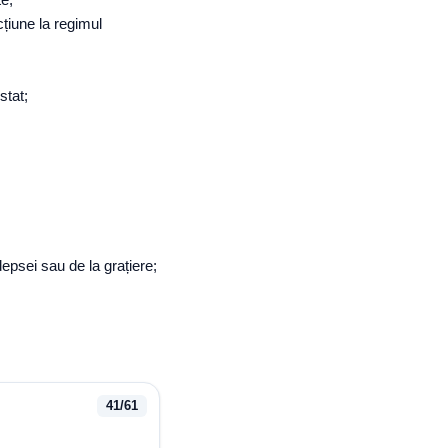
cțiune la regimul
stat;
epsei sau de la grațiere;
41
/
61