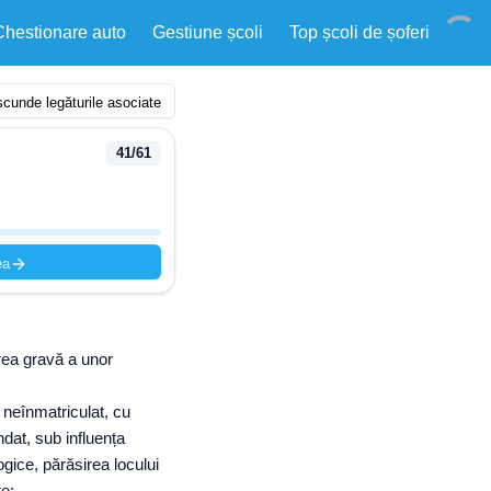
Chestionare auto
Gestiune școli
Top școli de șoferi
cunde legăturile asociate
41
/
61
ea
rea gravă a unor
 neînmatriculat, cu
dat, sub influența
ogice, părăsirea locului
te;