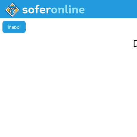
Înapoi
D