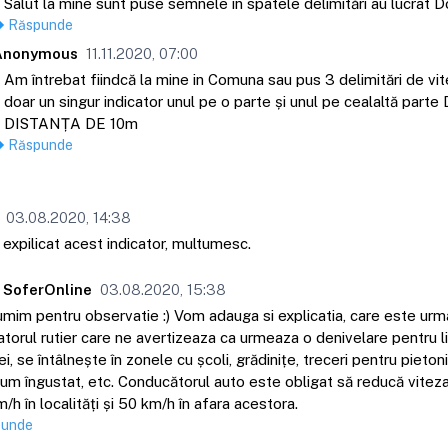
Salut la mine sunt puse semnele in spatele delimitări au lucrat D
Răspunde
Anonymous
11.11.2020, 07:00
Am întrebat fiindcă la mine in Comuna sau pus 3 delimitări de vit
doar un singur indicator unul pe o parte și unul pe cealaltă part
DISTANȚA DE 10m
Răspunde
03.08.2020, 14:38
expilicat acest indicator, multumesc.
 SoferOnline
03.08.2020, 15:38
mim pentru observatie :) Vom adauga si explicatia, care este urm
atorul rutier care ne avertizeaza ca urmeaza o denivelare pentru l
ei, se întâlnește în zonele cu școli, grădinițe, treceri pentru pieton
um îngustat, etc. Conducătorul auto este obligat să reducă viteza
/h în localități și 50 km/h în afara acestora.
punde