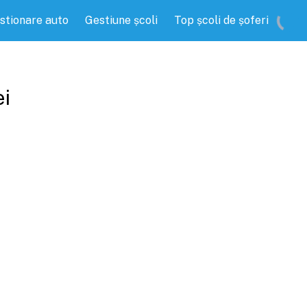
stionare auto
Gestiune școli
Top școli de șoferi
ei