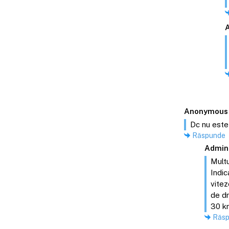
Anonymous
Dc nu este 
Răspunde
Admin
Multu
Indic
vitez
de dr
30 km
Răs