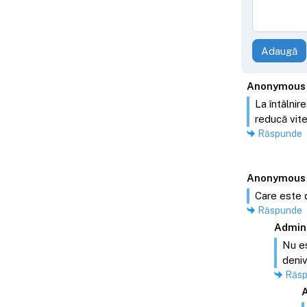
Adaugă
Anonymous
La întâlnir
reducă vite
Răspunde
Anonymous
Care este d
Răspunde
Admin
Nu es
deniv
Răs