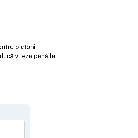
entru pietoni,
educă viteza până la