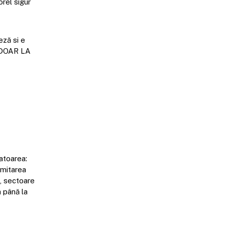
orel sigur
eză si e
e DOAR LA
atoarea:
imitarea
i, sectoare
 până la