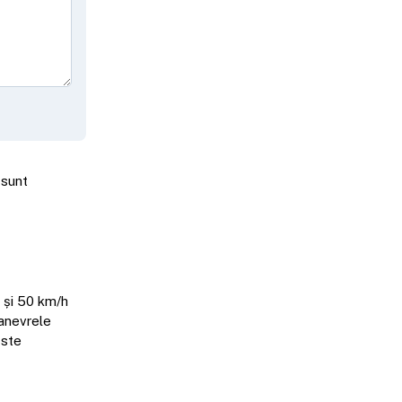
 sunt
i și 50 km/h
manevrele
Este