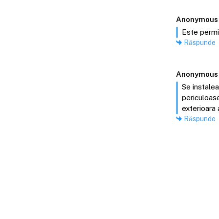
Anonymous
Este permis
Răspunde
Anonymous
Se instalea
periculoas
exterioara 
Răspunde