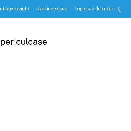
stionare auto
Gestiune școli
Top școli de șoferi
 periculoase