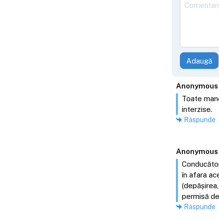
Adaugă
Anonymous
Toate manev
interzise.
Răspunde
Anonymous
Conducătoru
în afara ac
(depășirea,
permisă dep
Răspunde