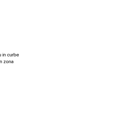
u in curbe
in zona