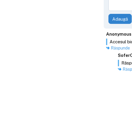
Adaugă
Anonymous
Accesul bic
Răspunde
Sofer
Răsp
Răs