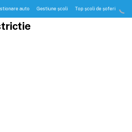
stionare auto
Gestiune școli
Top școli de șoferi
trictie