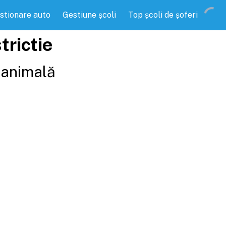
stionare auto
Gestiune școli
Top școli de șoferi
trictie
e animală