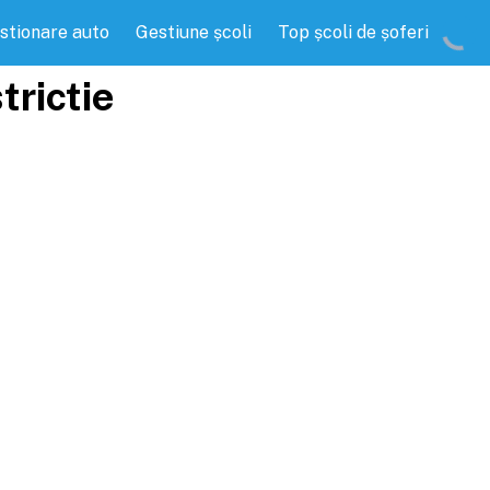
stionare auto
Gestiune școli
Top școli de șoferi
trictie