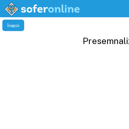
Înapoi
Presemnaliz