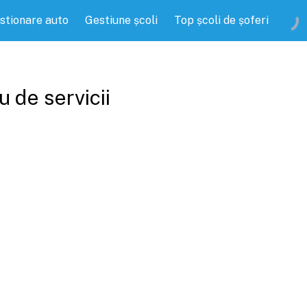
stionare auto
Gestiune școli
Top școli de șoferi
 de servicii