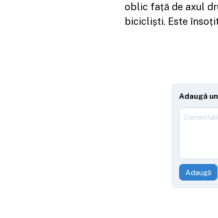
oblic față de axul dr
bicicliști. Este însoți
Adaugă un
Adaugă