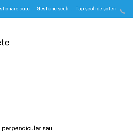
stionare auto
Gestiune școli
Top școli de șoferi
ete
e perpendicular sau