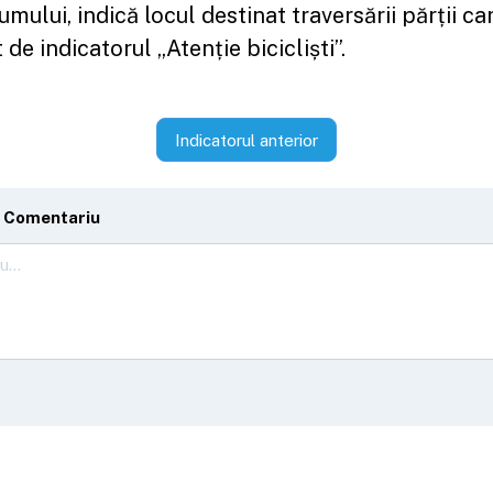
umului, indică locul destinat traversării părții c
t de indicatorul „Atenție bicicliști”.
Indicatorul anterior
 Comentariu