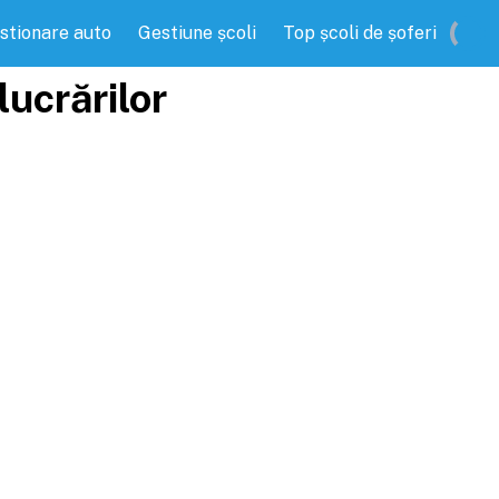
stionare auto
Gestiune școli
Top școli de șoferi
lucrărilor