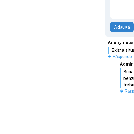
Adaugă
Anonymous
Exista situa
Răspunde
Admin
Buna.
benzi
trebu
Răs