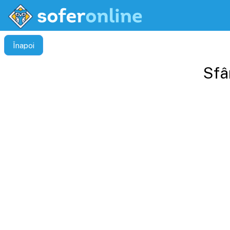
Înapoi
Sfâ