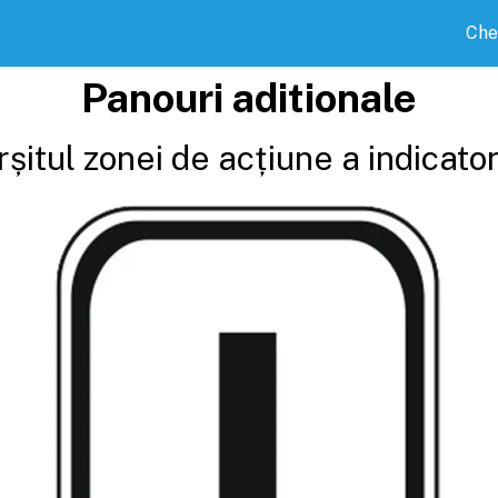
Che
Panouri aditionale
rșitul zonei de acțiune a indicator