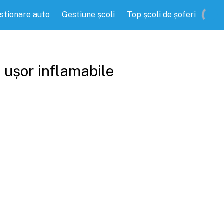
stionare auto
Gestiune școli
Top școli de șoferi
 ușor inflamabile