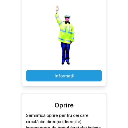
Informații
Oprire
Semnifică oprire pentru cei care
circulă din direcția (direcțiile)
intersectate de brațul (brațele) întinse.