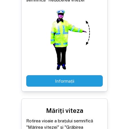
Informații
Măriți viteza
Rotirea vioaie a brațului semnifică
"Mărirea vitezei" și "Grăbirea